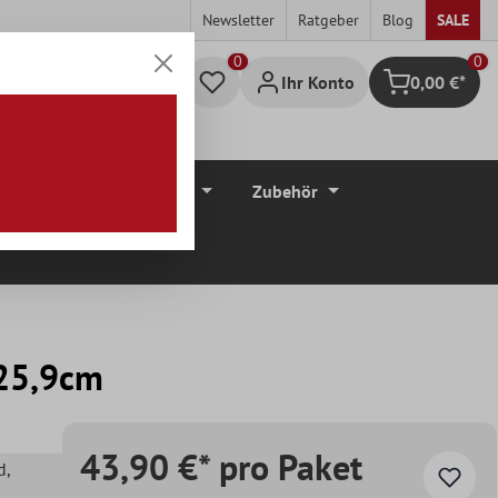
Newsletter
Ratgeber
Blog
SALE
0
Ihr Konto
0,00 €*
Warenkorb
düre
Bodenbeläge
Zubehör
 25,9cm
43,90 €* pro Paket
d
,