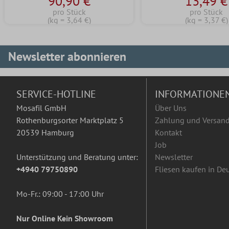
90,90 €
13,49 €
pro Stück
pro Stück
(kg = 3,64 €)
(kg = 3,37 €)
Newsletter abonnieren
SERVICE-HOTLINE
INFORMATIONE
Mosafil GmbH
Über Uns
Rothenburgsorter Marktplatz 5
Zahlung und Versan
20539 Hamburg
Kontakt
Job
Unterstützung und Beratung unter:
Newsletter
+4940 79750890
Fliesen kaufen in De
Mo-Fr.: 09:00 - 17:00 Uhr
Nur Online Kein Showroom