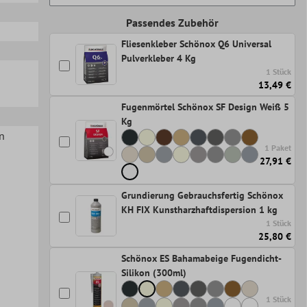
Passendes Zubehör
Fliesenkleber Schönox Q6 Universal
Pulverkleber 4 Kg
1 Stück
13,49 €
Fugenmörtel Schönox SF Design Weiß 5
Kg
n
1 Paket
27,91 €
Grundierung Gebrauchsfertig Schönox
KH FIX Kunstharzhaftdispersion 1 kg
1 Stück
25,80 €
Schönox ES Bahamabeige Fugendicht-
Silikon (300ml)
1 Stück