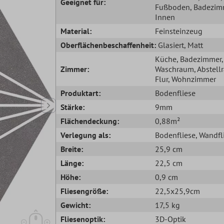
Geeignet für:
Fußboden
, Badezim
Innen
Material:
Feinsteinzeug
Oberflächenbeschaffenheit:
Glasiert
, Matt
Küche
, Badezimmer
,
Zimmer:
Waschraum
, Abstel
Flur
, Wohnzimmer
Produktart:
Bodenfliese
Stärke:
9mm
Flächendeckung:
0,88m²
Verlegung als:
Bodenfliese
, Wandfl
Breite:
25,9 cm
Länge:
22,5 cm
Höhe:
0,9 cm
Fliesengröße:
22,5x25,9cm
Gewicht:
17,5 kg
Fliesenoptik:
3D-Optik