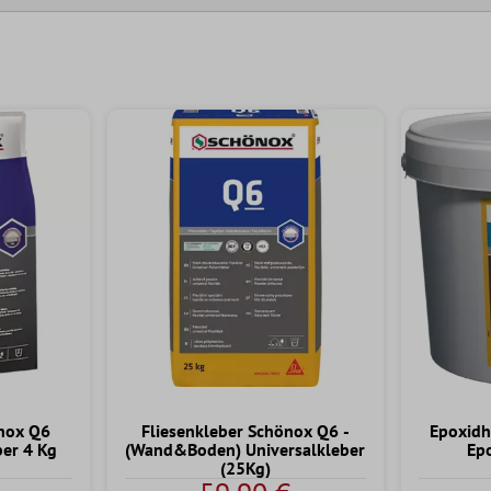
önox Q6
Fliesenkleber Schönox Q6 -
Epoxidh
ber 4 Kg
(Wand&Boden) Universalkleber
Ep
(25Kg)