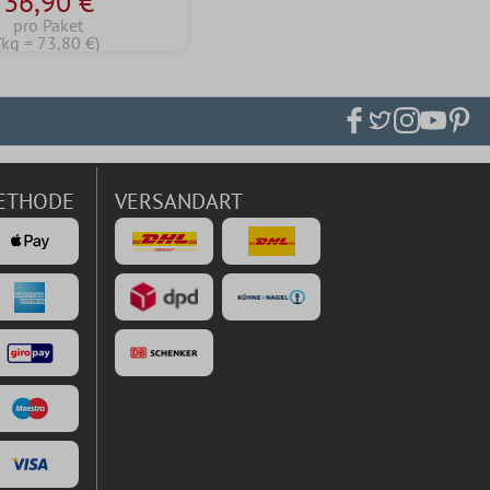
36,90 €
pro Paket
(kg = 73,80 €)
ETHODE
VERSANDART