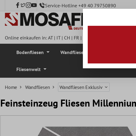
Service-Hotline +49 40 79750890
nhalt springen
Online einkaufen in:
AT
|
IT
|
CH
|
FR
|
DE
|
UK
|
CZ
|
SE
|
DK
|
BE
Bodenfliesen
Wandfliesen
Mosaikfliesen
Fliesenwelt
Home
Wandfliesen
Wandfliesen Exklusiv
Feinsteinzeug Fliesen Millenni