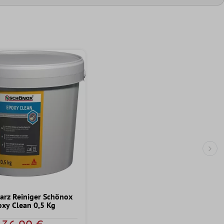
Näc
arz Reiniger Schönox
oxy Clean 0,5 Kg