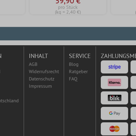
59,90 €
pro Stück
(kg = 2,40 €)
N
INHALT
SERVICE
ZAHLUNGSM
AGB
Blog
d
Widerrufsrecht
Ratgeber
Datenschutz
FAQ
Impressum
utschland