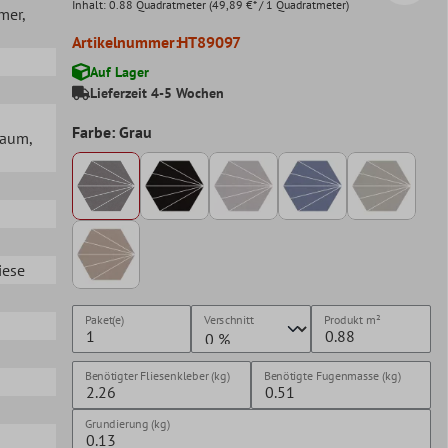
Inhalt:
0.88 Quadratmeter
(49,89 €* / 1 Quadratmeter)
mer
,
Artikelnummer:
HT89097
Auf Lager
Lieferzeit 4-5 Wochen
Farbe: Grau
lraum
,
iese
Paket(e)
Verschnitt
Produkt
m²
Benötigter Fliesenkleber (kg)
Benötigte Fugenmasse (kg)
Grundierung (kg)