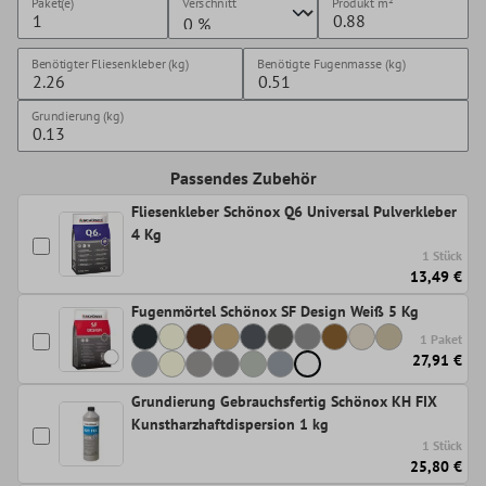
Paket(e)
Verschnitt
Produkt
m²
Benötigter Fliesenkleber (kg)
Benötigte Fugenmasse (kg)
Grundierung (kg)
Passendes Zubehör
Fliesenkleber Schönox Q6 Universal Pulverkleber
4 Kg
1 Stück
13,49 €
Fugenmörtel Schönox SF Design Weiß 5 Kg
1 Paket
27,91 €
Grundierung Gebrauchsfertig Schönox KH FIX
Kunstharzhaftdispersion 1 kg
1 Stück
25,80 €