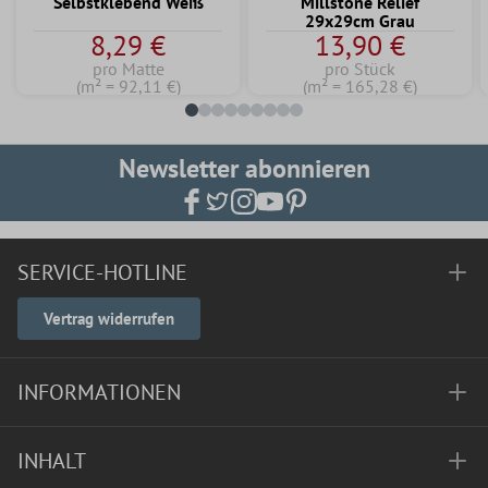
Selbstklebend Weiß
Millstone Relief
29x29cm Grau
8,29 €
13,90 €
pro Matte
pro Stück
(m² = 92,11 €)
(m² = 165,28 €)
Newsletter abonnieren
SERVICE-HOTLINE
Vertrag widerrufen
INFORMATIONEN
INHALT