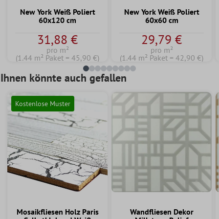
New York Weiß Poliert
New York Weiß Poliert
60x120 cm
60x60 cm
31,88 €
29,79 €
pro m²
pro m²
(1.44 m² Paket = 45,90 €)
(1.44 m² Paket = 42,90 €)
Ihnen könnte auch gefallen
Kostenlose Muster
Mosaikfliesen Holz Paris
Wandfliesen Dekor