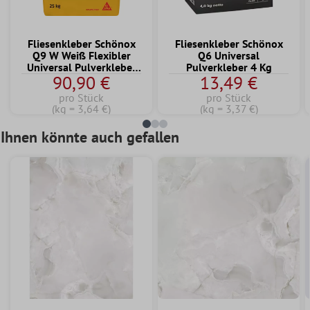
Fliesenkleber Schönox
Fliesenkleber Schönox
Q9 W Weiß Flexibler
Q6 Universal
Universal Pulverkleber
Pulverkleber 4 Kg
90,90 €
13,49 €
25 KG
pro Stück
pro Stück
(kg = 3,64 €)
(kg = 3,37 €)
Ihnen könnte auch gefallen