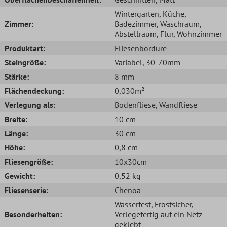
Wintergarten
, Küche
,
Zimmer:
Badezimmer
, Waschraum
,
Abstellraum
, Flur
, Wohnzimmer
Produktart:
Fliesenbordüre
Steingröße:
Variabel
, 30-70mm
Stärke:
8 mm
Flächendeckung:
0,030m²
Verlegung als:
Bodenfliese
, Wandfliese
Breite:
10 cm
Länge:
30 cm
Höhe:
0,8 cm
Fliesengröße:
10x30cm
Gewicht:
0,52 kg
Fliesenserie:
Chenoa
Wasserfest
, Frostsicher
,
Besonderheiten:
Verlegefertig auf ein Netz
geklebt