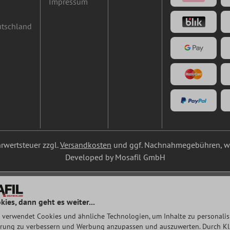
Impressum
utschland
ehrwertsteuer zzgl.
Versandkosten
und ggf. Nachnahmegebühren, we
Developed by Mosafil GmbH
kies, dann geht es weiter...
 verwendet Cookies und ähnliche Technologien, um Inhalte zu personalisi
rung zu verbessern und Werbung anzupassen und auszuwerten. Durch Klic