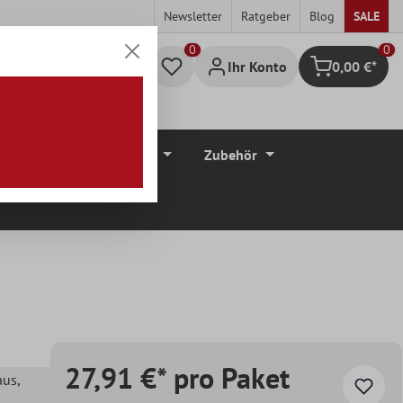
Newsletter
Ratgeber
Blog
SALE
0
Ihr Konto
0,00 €*
Warenkorb
düre
Bodenbeläge
Zubehör
27,91 €* pro Paket
aus
,