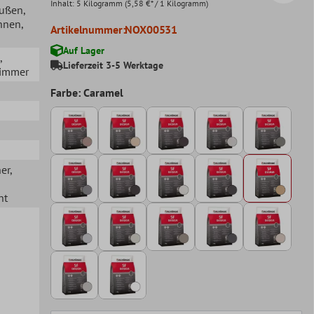
Inhalt:
5 Kilogramm
(5,58 €* / 1 Kilogramm)
Außen
,
Innen
,
Artikelnummer:
NOX00531
Auf Lager
,
Lieferzeit 3-5 Werktage
zimmer
Farbe: Caramel
her
,
ht