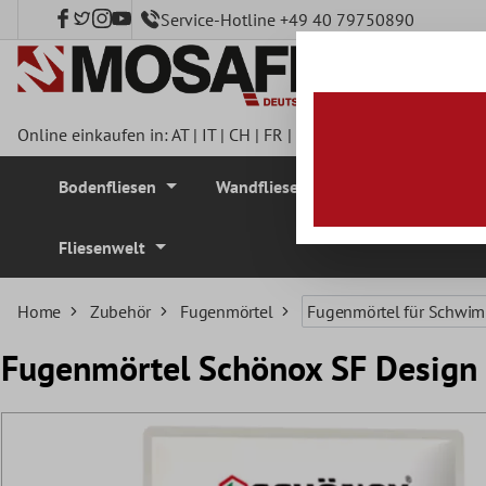
Service-Hotline +49 40 79750890
nhalt springen
Online einkaufen in:
AT
|
IT
|
CH
|
FR
|
DE
|
UK
|
CZ
|
SE
|
DK
|
BE
Bodenfliesen
Wandfliesen
Mosaikfliesen
Fliesenwelt
Home
Zubehör
Fugenmörtel
Fugenmörtel für Schwi
Fugenmörtel Schönox SF Design