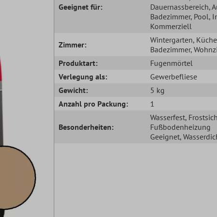
Geeignet für:
Dauernassbereich
, 
Badezimmer
, Pool
, 
Kommerziell
Wintergarten
, Küche
Zimmer:
Badezimmer
, Wohn
Produktart:
Fugenmörtel
Verlegung als:
Gewerbefliese
Gewicht:
5 kg
Anzahl pro Packung:
1
Wasserfest
, Frostsic
Besonderheiten:
Fußbodenheizung
Geeignet
, Wasserdic