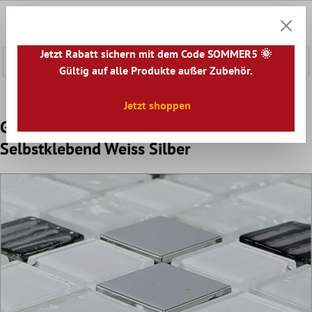
nhalt springen
0
Warenk
Jetzt Rabatt sichern mit dem Code SOMMER5 🌞
Gültig auf alle Produkte außer Zubehör.
Home
Mosaikfliesen
Selbstklebende Mosaik
Jetzt shoppen
Glas Edelstahl Mosaik Amasya
Selbstklebend Weiss Silber