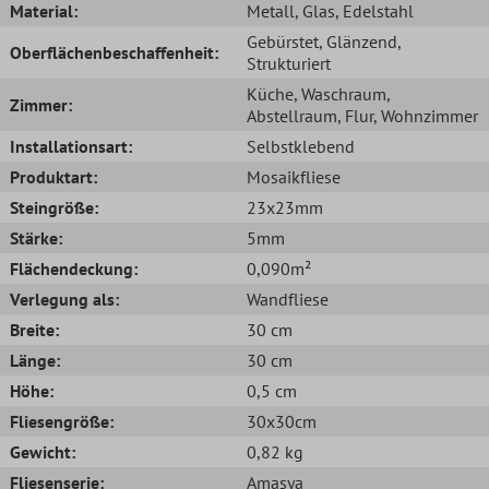
Material:
Metall
, Glas
, Edelstahl
Gebürstet
, Glänzend
,
Oberflächenbeschaffenheit:
Strukturiert
Küche
, Waschraum
,
Zimmer:
Abstellraum
, Flur
, Wohnzimmer
Installationsart:
Selbstklebend
Produktart:
Mosaikfliese
Steingröße:
23x23mm
Stärke:
5mm
Flächendeckung:
0,090m²
Verlegung als:
Wandfliese
Breite:
30 cm
Länge:
30 cm
Höhe:
0,5 cm
Fliesengröße:
30x30cm
Gewicht:
0,82 kg
Fliesenserie:
Amasya