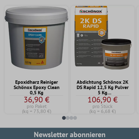
Epoxidharz Reiniger
Abdichtung Schönox 2K
Schönox Epoxy Clean
DS Rapid 12,5 Kg Pulver
0,5 Kg
5 Kg
36,90 €
106,90 €
Dispersionskomponente
pro Paket
pro Stück
(kg = 73,80 €)
(kg = 6,68 €)
Newsletter abonnieren