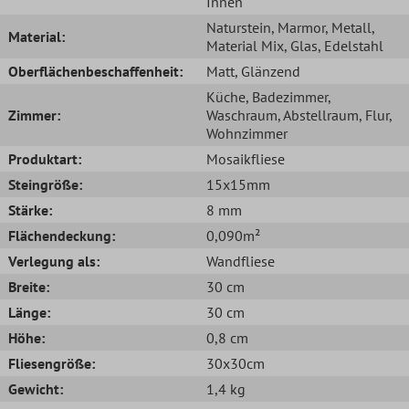
Innen
Naturstein
, Marmor
, Metall
,
Material:
Material Mix
, Glas
, Edelstahl
Oberflächenbeschaffenheit:
Matt
, Glänzend
Küche
, Badezimmer
,
Zimmer:
Waschraum
, Abstellraum
, Flur
,
Wohnzimmer
Produktart:
Mosaikfliese
Steingröße:
15x15mm
Stärke:
8 mm
Flächendeckung:
0,090m²
Verlegung als:
Wandfliese
Breite:
30 cm
Länge:
30 cm
Höhe:
0,8 cm
Fliesengröße:
30x30cm
Gewicht:
1,4 kg