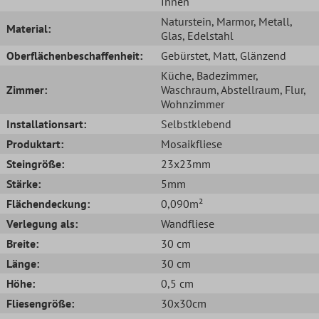
Innen
Naturstein
, Marmor
, Metall
,
Material:
Glas
, Edelstahl
Oberflächenbeschaffenheit:
Gebürstet
, Matt
, Glänzend
Küche
, Badezimmer
,
Zimmer:
Waschraum
, Abstellraum
, Flur
,
Wohnzimmer
Installationsart:
Selbstklebend
Produktart:
Mosaikfliese
Steingröße:
23x23mm
Stärke:
5mm
Flächendeckung:
0,090m²
Verlegung als:
Wandfliese
Breite:
30 cm
Länge:
30 cm
Höhe:
0,5 cm
Fliesengröße:
30x30cm