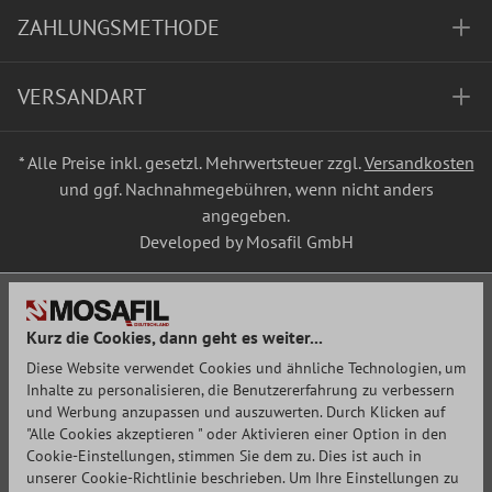
ZAHLUNGSMETHODE
VERSANDART
* Alle Preise inkl. gesetzl. Mehrwertsteuer zzgl.
Versandkosten
und ggf. Nachnahmegebühren, wenn nicht anders
angegeben.
Developed by Mosafil GmbH
Kurz die Cookies, dann geht es weiter...
Diese Website verwendet Cookies und ähnliche Technologien, um
Inhalte zu personalisieren, die Benutzererfahrung zu verbessern
und Werbung anzupassen und auszuwerten. Durch Klicken auf
"Alle Cookies akzeptieren " oder Aktivieren einer Option in den
Cookie-Einstellungen, stimmen Sie dem zu. Dies ist auch in
unserer Cookie-Richtlinie beschrieben. Um Ihre Einstellungen zu