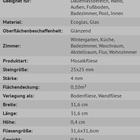
Geeignet für:
Dauernassbereich
, Wand
,
Außen
, Fußboden
,
Badezimmer
, Pool
, Innen
Material:
Ecoglas
, Glas
Oberflächenbeschaffenheit:
Glänzend
Wintergarten
, Küche
,
Zimmer:
Badezimmer
, Waschraum
,
Abstellraum
, Flur
, Wohnzimmer
Produktart:
Mosaikfliese
Steingröße:
25x25 mm
Stärke:
4 mm
Flächendeckung:
0,10m²
Verlegung als:
Bodenfliese
, Wandfliese
Breite:
31,6 cm
Länge:
31,6 cm
Höhe:
0,4 cm
Fliesengröße:
31,6x31,6cm
Gewicht:
0,9 kg