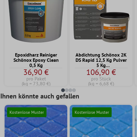
Epoxidharz Reiniger
Abdichtung Schönox 2K
Schönox Epoxy Clean
DS Rapid 12,5 Kg Pulver
0,5 Kg
5 Kg
36,90 €
106,90 €
Dispersionskomponente
pro Paket
pro Stück
(kg = 73,80 €)
(kg = 6,68 €)
Ihnen könnte auch gefallen
Kostenlose Muster
Kostenlose Muster