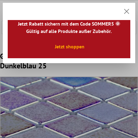
nhalt springen
0
Warenk
Jetzt Rabatt sichern mit dem Code SOMMER5 🌞
Gültig auf alle Produkte außer Zubehör.
Home
Mosaikfliesen
Glasmosaik
Glas Schwimmbad M
Jetzt shoppen
Glas Schwimmbad Pool Mosaik McNeal
Dunkelblau 25