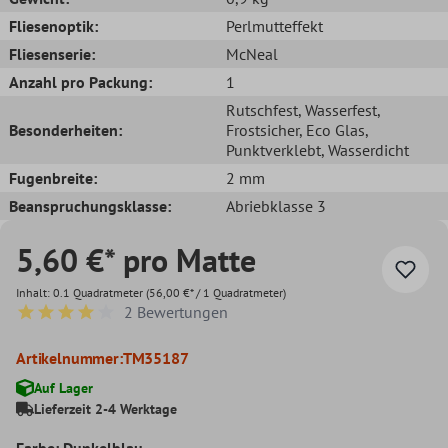
Fliesenoptik:
Perlmutteffekt
Fliesenserie:
McNeal
Anzahl pro Packung:
1
Rutschfest
, Wasserfest
,
Besonderheiten:
Frostsicher
, Eco Glas
,
Punktverklebt
, Wasserdicht
Fugenbreite:
2 mm
Beanspruchungsklasse:
Abriebklasse 3
5,60 €* pro Matte
Inhalt:
0.1 Quadratmeter
(56,00 €* / 1 Quadratmeter)
2 Bewertungen
Durchschnittliche Bewertung von 4 von 5 Sternen
Artikelnummer:
TM35187
Auf Lager
Lieferzeit 2-4 Werktage
Farbe: Dunkelblau