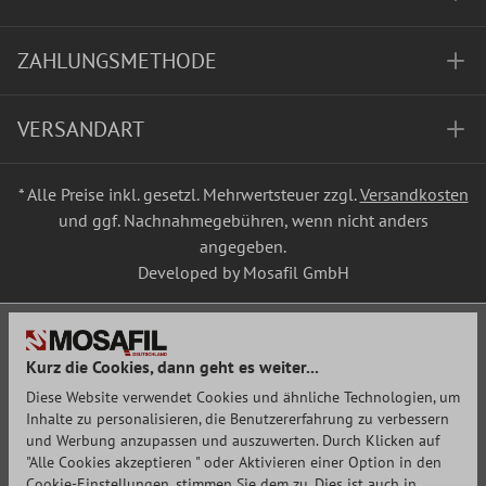
ZAHLUNGSMETHODE
VERSANDART
* Alle Preise inkl. gesetzl. Mehrwertsteuer zzgl.
Versandkosten
und ggf. Nachnahmegebühren, wenn nicht anders
angegeben.
Developed by Mosafil GmbH
Kurz die Cookies, dann geht es weiter...
Diese Website verwendet Cookies und ähnliche Technologien, um
Inhalte zu personalisieren, die Benutzererfahrung zu verbessern
und Werbung anzupassen und auszuwerten. Durch Klicken auf
"Alle Cookies akzeptieren " oder Aktivieren einer Option in den
Cookie-Einstellungen, stimmen Sie dem zu. Dies ist auch in