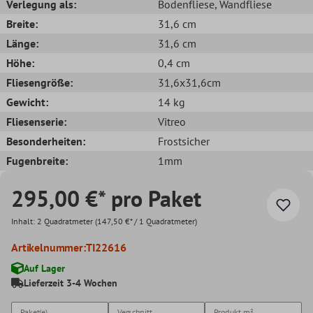
Verlegung als:
Bodenfliese
, Wandfliese
Breite:
31,6 cm
Länge:
31,6 cm
Höhe:
0,4 cm
Fliesengröße:
31,6x31,6cm
Gewicht:
14 kg
Fliesenserie:
Vitreo
Besonderheiten:
Frostsicher
Fugenbreite:
1mm
295,00 €* pro Paket
Inhalt:
2 Quadratmeter
(147,50 €* / 1 Quadratmeter)
Artikelnummer:
TI22616
Auf Lager
Lieferzeit 3-4 Wochen
Paket(e)
Verschnitt
Produkt
m²