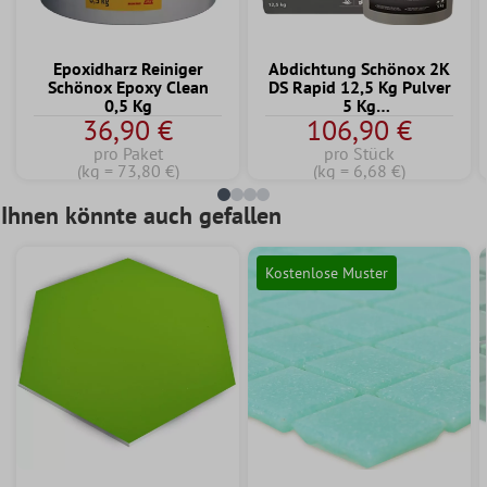
Epoxidharz Reiniger
Abdichtung Schönox 2K
Schönox Epoxy Clean
DS Rapid 12,5 Kg Pulver
0,5 Kg
5 Kg
36,90 €
106,90 €
Dispersionskomponente
pro Paket
pro Stück
(kg = 73,80 €)
(kg = 6,68 €)
Ihnen könnte auch gefallen
Kostenlose Muster