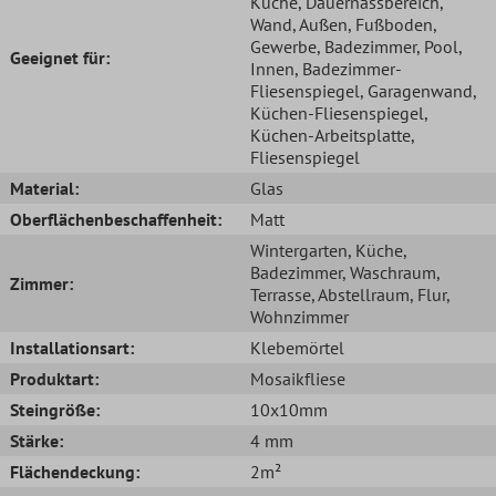
Küche
, Dauernassbereich
,
Wand
, Außen
, Fußboden
,
Gewerbe
, Badezimmer
, Pool
,
Geeignet für:
Innen
, Badezimmer-
Fliesenspiegel
, Garagenwand
,
Küchen-Fliesenspiegel
,
Küchen-Arbeitsplatte
,
Fliesenspiegel
Material:
Glas
Oberflächenbeschaffenheit:
Matt
Wintergarten
, Küche
,
Badezimmer
, Waschraum
,
Zimmer:
Terrasse
, Abstellraum
, Flur
,
Wohnzimmer
Installationsart:
Klebemörtel
Produktart:
Mosaikfliese
Steingröße:
10x10mm
Stärke:
4 mm
Flächendeckung:
2m²