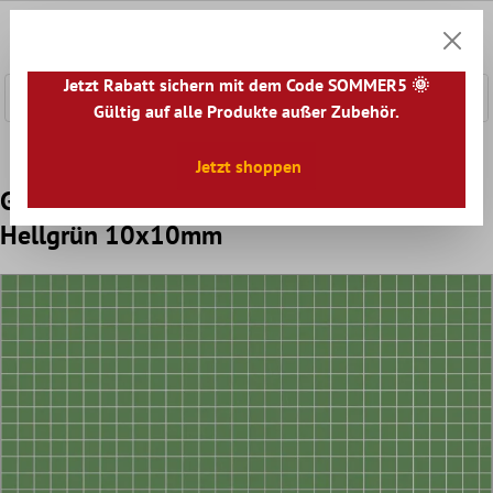
nhalt springen
0
Warenk
Jetzt Rabatt sichern mit dem Code SOMMER5 🌞
Gültig auf alle Produkte außer Zubehör.
Home
Mosaikfliesen
Glasmosaik
Trend-Vi Glasmosaik
Jetzt shoppen
Glasmosaik Fliese Trend-Vi Vitreo 101
Hellgrün 10x10mm