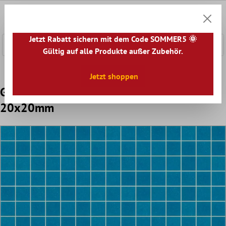
nhalt springen
0
Warenk
Jetzt Rabatt sichern mit dem Code SOMMER5 🌞
Gültig auf alle Produkte außer Zubehör.
Home
Mosaikfliesen
Glasmosaik
Trend-Vi Glasmosaik
Jetzt shoppen
Glasmosaik Fliese Trend-Vi Vitreo 123 Blau
20x20mm