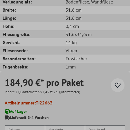
Verlegung als:
Bodenfliese
, Wandfliese
Breite:
31,6 cm
Länge:
31,6 cm
Höhe:
0,4 cm
Fliesengröße:
31,6x31,6cm
Gewicht:
14 kg
Fliesenserie:
Vitreo
Besonderheiten:
Frostsicher
Fugenbreite:
1mm
184,90 €* pro Paket
Inhalt:
2 Quadratmeter
(92,45 €* / 1 Quadratmeter)
Artikelnummer:
TI22663
Auf Lager
Lieferzeit 3-4 Wochen
Paket(e)
Verschnitt
Produkt
m²