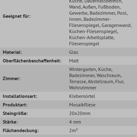
Küche
, Dauernassbereich
,
Wand
, Außen
, Fußboden
,
Gewerbe
, Badezimmer
, Pool
,
Geeignet für:
Innen
, Badezimmer-
Fliesenspiegel
, Garagenwand
,
Küchen-Fliesenspiegel
,
Küchen-Arbeitsplatte
,
Fliesenspiegel
Material:
Glas
Oberflächenbeschaffenheit:
Matt
Wintergarten
, Küche
,
Badezimmer
, Waschraum
,
Zimmer:
Terrasse
, Abstellraum
, Flur
,
Wohnzimmer
Installationsart:
Klebemörtel
Produktart:
Mosaikfliese
Steingröße:
20x20mm
Stärke:
4 mm
Flächendeckung:
2m²