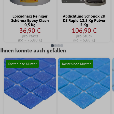
Epoxidharz Reiniger
Abdichtung Schönox 2K
Schönox Epoxy Clean
DS Rapid 12,5 Kg Pulver
0,5 Kg
5 Kg
36,90 €
106,90 €
Dispersionskomponente
pro Paket
pro Stück
(kg = 73,80 €)
(kg = 6,68 €)
Ihnen könnte auch gefallen
Kostenlose Muster
Kostenlose Muster