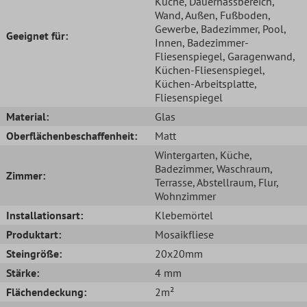
Küche
, Dauernassbereich
,
Wand
, Außen
, Fußboden
,
Gewerbe
, Badezimmer
, Pool
,
Geeignet für:
Innen
, Badezimmer-
Fliesenspiegel
, Garagenwand
,
Küchen-Fliesenspiegel
,
Küchen-Arbeitsplatte
,
Fliesenspiegel
Material:
Glas
Oberflächenbeschaffenheit:
Matt
Wintergarten
, Küche
,
Badezimmer
, Waschraum
,
Zimmer:
Terrasse
, Abstellraum
, Flur
,
Wohnzimmer
Installationsart:
Klebemörtel
Produktart:
Mosaikfliese
Steingröße:
20x20mm
Stärke:
4 mm
Flächendeckung:
2m²