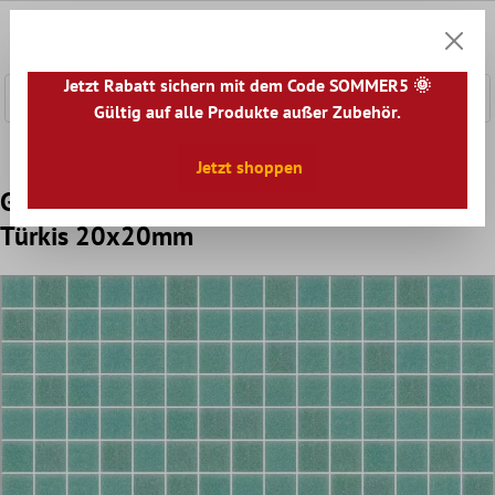
nhalt springen
0
Warenk
Jetzt Rabatt sichern mit dem Code SOMMER5 🌞
Gültig auf alle Produkte außer Zubehör.
Home
Mosaikfliesen
Glasmosaik
Trend-Vi Glasmosaik
Jetzt shoppen
Glasmosaik Fliese Trend-Vi Vitreo 140
Türkis 20x20mm