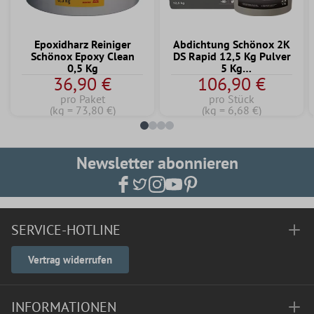
Epoxidharz Reiniger
Abdichtung Schönox 2K
Schönox Epoxy Clean
DS Rapid 12,5 Kg Pulver
0,5 Kg
5 Kg
36,90 €
106,90 €
Dispersionskomponente
pro Paket
pro Stück
(kg = 73,80 €)
(kg = 6,68 €)
Newsletter abonnieren
SERVICE-HOTLINE
Vertrag widerrufen
INFORMATIONEN