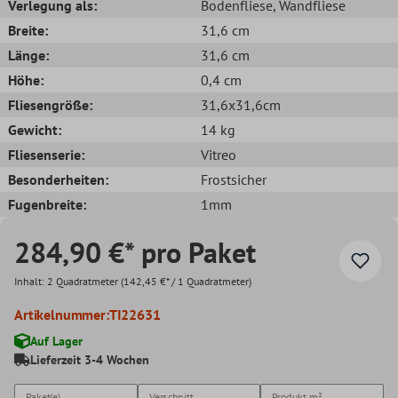
Verlegung als:
Bodenfliese
, Wandfliese
Breite:
31,6 cm
Länge:
31,6 cm
Höhe:
0,4 cm
Fliesengröße:
31,6x31,6cm
Gewicht:
14 kg
Fliesenserie:
Vitreo
Besonderheiten:
Frostsicher
Fugenbreite:
1mm
284,90 €* pro Paket
Inhalt:
2 Quadratmeter
(142,45 €* / 1 Quadratmeter)
Artikelnummer:
TI22631
Auf Lager
Lieferzeit 3-4 Wochen
Paket(e)
Verschnitt
Produkt
m²