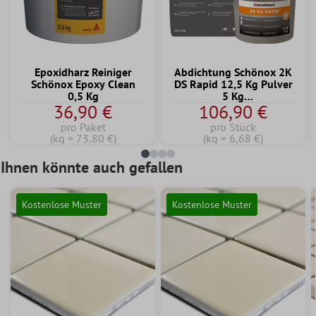
Epoxidharz Reiniger
Abdichtung Schönox 2K
Schönox Epoxy Clean
DS Rapid 12,5 Kg Pulver
0,5 Kg
5 Kg
36,90 €
106,90 €
Dispersionskomponente
pro Paket
pro Stück
(kg = 73,80 €)
(kg = 6,68 €)
Ihnen könnte auch gefallen
Kostenlose Muster
Kostenlose Muster