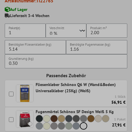
Artikelnummer:
TI22765
Auf Lager
Lieferzeit 3-4 Wochen
Paket(e)
Verschnitt
Produkt
m²
Benötigter Fliesenkleber (kg)
Benötigte Fugenmasse (kg)
Grundierung (kg)
Passendes Zubehör
Fliesenkleber Schönox Q6 W (Wand&Boden)
Universalkleber (25Kg) (Weiß)
1 Stück
56,91 €
Fugenmörtel Schönox SF Design Weiß 5 Kg
1 Paket
27,91 €