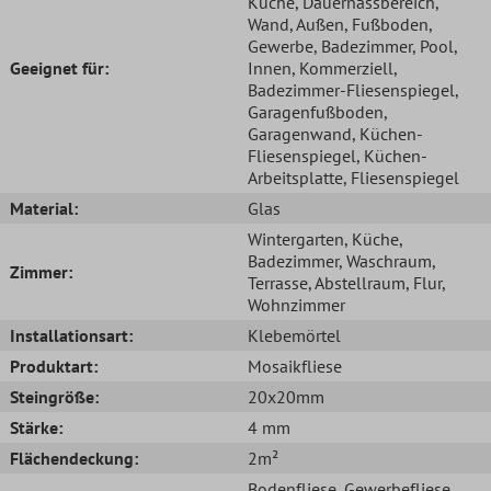
Küche
, Dauernassbereich
,
Wand
, Außen
, Fußboden
,
Gewerbe
, Badezimmer
, Pool
,
Geeignet für:
Innen
, Kommerziell
,
Badezimmer-Fliesenspiegel
,
Garagenfußboden
,
Garagenwand
, Küchen-
Fliesenspiegel
, Küchen-
Arbeitsplatte
, Fliesenspiegel
Material:
Glas
Wintergarten
, Küche
,
Badezimmer
, Waschraum
,
Zimmer:
Terrasse
, Abstellraum
, Flur
,
Wohnzimmer
Installationsart:
Klebemörtel
Produktart:
Mosaikfliese
Steingröße:
20x20mm
Stärke:
4 mm
Flächendeckung:
2m²
Bodenfliese
, Gewerbefliese
,