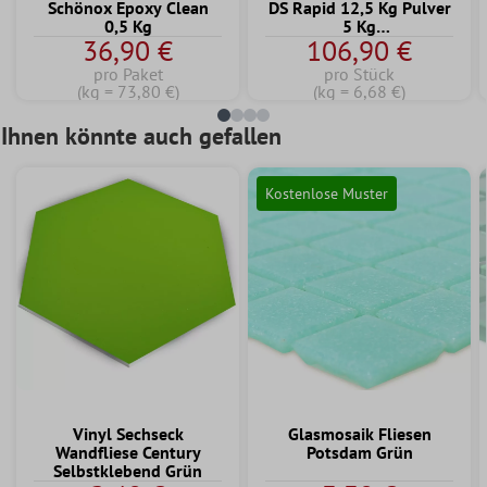
Schönox Epoxy Clean
DS Rapid 12,5 Kg Pulver
0,5 Kg
5 Kg
36,90 €
106,90 €
Dispersionskomponente
pro Paket
pro Stück
(kg = 73,80 €)
(kg = 6,68 €)
Ihnen könnte auch gefallen
Kostenlose Muster
Vinyl Sechseck
Glasmosaik Fliesen
Wandfliese Century
Potsdam Grün
Selbstklebend Grün