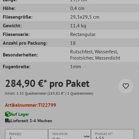
Höhe:
0,4 cm
Fliesengröße:
29,3x29,5 cm
Gewicht:
11,4 kg
Fliesenserie:
Rectangular
Anzahl pro Packung:
18
Rutschfest
, Wasserfest
,
Besonderheiten:
Frostsicher
, Wasserdicht
Fugenbreite:
1mm
284,90 €* pro Paket
Inhalt:
1.55 Quadratmeter
(183,81 €* / 1 Quadratmeter)
Artikelnummer:
TI22799
Auf Lager
Lieferzeit 3-4 Wochen
Paket(e)
Verschnitt
Produkt
m²