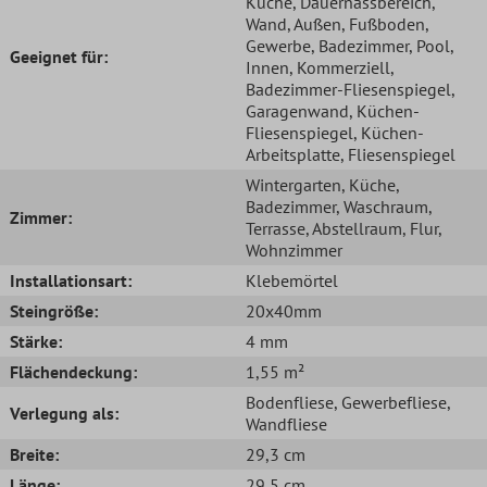
Küche
, Dauernassbereich
,
Wand
, Außen
, Fußboden
,
Gewerbe
, Badezimmer
, Pool
,
Geeignet für:
Innen
, Kommerziell
,
Badezimmer-Fliesenspiegel
,
Garagenwand
, Küchen-
Fliesenspiegel
, Küchen-
Arbeitsplatte
, Fliesenspiegel
Wintergarten
, Küche
,
Badezimmer
, Waschraum
,
Zimmer:
Terrasse
, Abstellraum
, Flur
,
Wohnzimmer
Installationsart:
Klebemörtel
Steingröße:
20x40mm
Stärke:
4 mm
Flächendeckung:
1,55 m²
Bodenfliese
, Gewerbefliese
,
Verlegung als:
Wandfliese
Breite:
29,3 cm
Länge:
29,5 cm