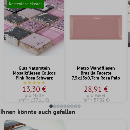
Kostenlose Muster
Glas Naturstein
Metro Wandfliesen
Mosaikfliesen Colicos
Brasilia Facette
Pink Rosa Schwarz
7,5x15x0,7cm Rosa Palo
Durchschnittliche Bewertung von 4.7 von 5 Sternen
13,30 €
28,91 €
pro Matte
pro Paket
(m² = 137,11 €)
(m² = 57,82 €)
Ihnen könnte auch gefallen