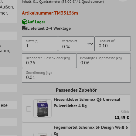
d
,
Inhalt:
0.1 Quadratmeter
(55,00 €* / 1 Quadratmeter)
, Außen
,
mer
,
Artikelnummer:
TM33156m
Auf Lager
Lieferzeit 2-4 Werktage
Matte(n)
Verschnitt
Produkt
m²
,
raum
,
Benötigter Fliesenkleber (kg)
Benötigte Fugenmasse (kg)
Grundierung (kg)
Passendes Zubehör
Fliesenkleber Schönox Q6 Universal
iese
Pulverkleber 4 Kg
1 Stück
13,49 €
Fugenmörtel Schönox SF Design Weiß 5
Kg