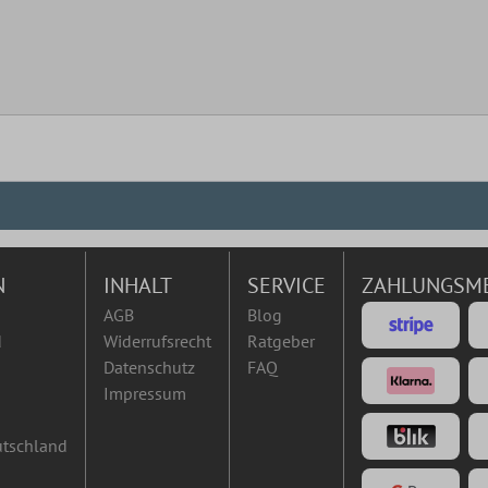
N
INHALT
SERVICE
ZAHLUNGSM
AGB
Blog
d
Widerrufsrecht
Ratgeber
Datenschutz
FAQ
Impressum
utschland