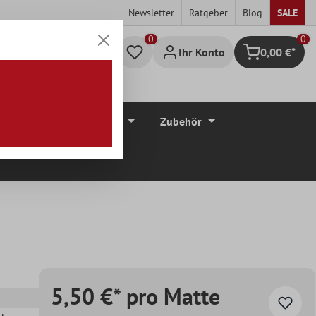
Newsletter
Ratgeber
Blog
SALE
0
Ihr Konto
0,00 €*
Warenkorb
düre
Bodenbeläge
Zubehör
5,50 €* pro Matte