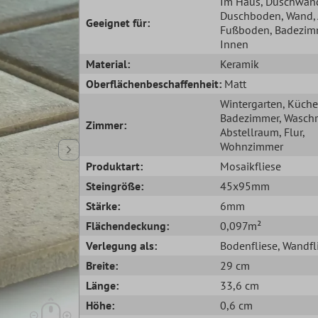
Im Haus
, Duschwan
Duschboden
, Wand
Geeignet für:
Fußboden
, Badezim
Innen
Material:
Keramik
Oberflächenbeschaffenheit:
Matt
Wintergarten
, Küche
Badezimmer
, Wasch
Zimmer:
Abstellraum
, Flur
,
Wohnzimmer
Produktart:
Mosaikfliese
Steingröße:
45x95mm
Stärke:
6mm
Flächendeckung:
0,097m²
Verlegung als:
Bodenfliese
, Wandfl
Breite:
29 cm
Länge:
33,6 cm
Höhe:
0,6 cm