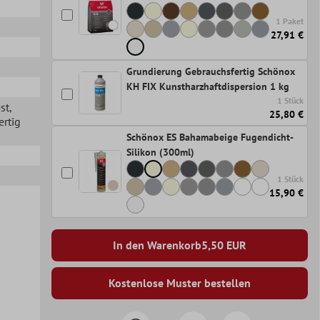
1 Paket
27,91 €
Grundierung Gebrauchsfertig Schönox
KH FIX Kunstharzhaftdispersion 1 kg
1 Stück
st
,
25,80 €
ertig
Schönox ES Bahamabeige Fugendicht-
Silikon (300ml)
1 Stück
15,90 €
In den Warenkorb
5,50
EUR
Kostenlose Muster bestellen