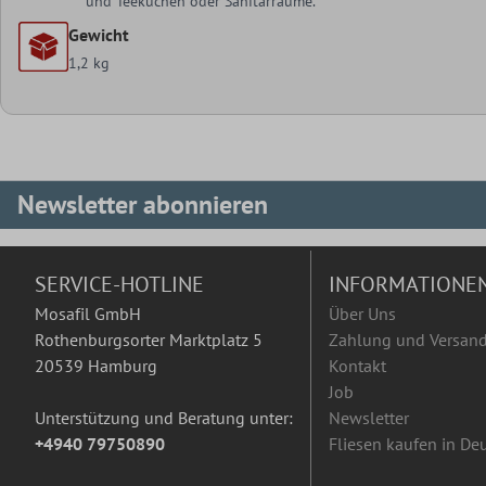
und Teeküchen oder Sanitärräume.
Gewicht
1,2 kg
Newsletter abonnieren
SERVICE-HOTLINE
INFORMATIONE
Mosafil GmbH
Über Uns
Rothenburgsorter Marktplatz 5
Zahlung und Versan
20539 Hamburg
Kontakt
Job
Unterstützung und Beratung unter:
Newsletter
+4940 79750890
Fliesen kaufen in De