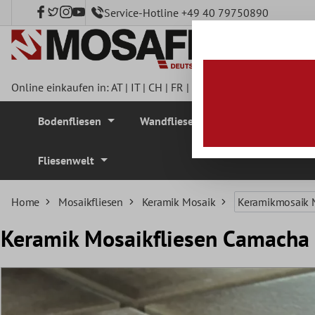
Service-Hotline +49 40 79750890
nhalt springen
Online einkaufen in:
AT
|
IT
|
CH
|
FR
|
DE
|
UK
|
CZ
|
SE
|
DK
|
BE
Bodenfliesen
Wandfliesen
Mosaikfliesen
Fliesenwelt
Home
Mosaikfliesen
Keramik Mosaik
Keramikmosaik 
Keramik Mosaikfliesen Camacha 