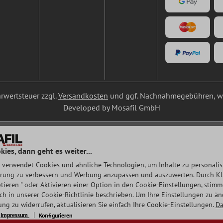
ehrwertsteuer zzgl.
Versandkosten
und ggf. Nachnahmegebühren, we
Developed by Mosafil GmbH
kies, dann geht es weiter...
 verwendet Cookies und ähnliche Technologien, um Inhalte zu personalisi
rung zu verbessern und Werbung anzupassen und auszuwerten. Durch Klic
tieren " oder Aktivieren einer Option in den Cookie-Einstellungen, stim
auch in unserer Cookie-Richtlinie beschrieben. Um Ihre Einstellungen zu ä
ng zu widerrufen, aktualisieren Sie einfach Ihre Cookie-Einstellungen.
Da
Impressum
Konfigurieren