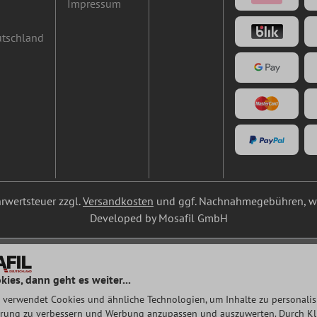
Impressum
utschland
ehrwertsteuer zzgl.
Versandkosten
und ggf. Nachnahmegebühren, we
Developed by Mosafil GmbH
kies, dann geht es weiter...
 verwendet Cookies und ähnliche Technologien, um Inhalte zu personalisi
rung zu verbessern und Werbung anzupassen und auszuwerten. Durch Klic