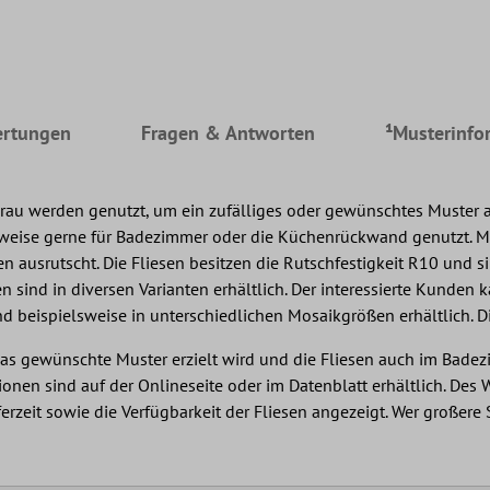
rtungen
Fragen & Antworten
¹Musterinfo
au werden genutzt, um ein zufälliges oder gewünschtes Muster au
sweise gerne für Badezimmer oder die Küchenrückwand genutzt. Mos
srutscht. Die Fliesen besitzen die Rutschfestigkeit R10 und sind
en sind in diversen Varianten erhältlich. Der interessierte Kund
eispielsweise in unterschiedlichen Mosaikgrößen erhältlich. Die 
t das gewünschte Muster erzielt wird und die Fliesen auch im Ba
tionen sind auf der Onlineseite oder im Datenblatt erhältlich. Des
ferzeit sowie die Verfügbarkeit der Fliesen angezeigt. Wer große