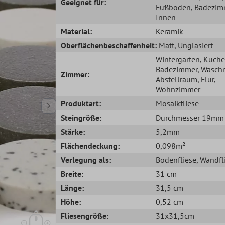
Geeignet für:
Fußboden
, Badezim
Innen
Material:
Keramik
Oberflächenbeschaffenheit:
Matt
, Unglasiert
Wintergarten
, Küche
Badezimmer
, Wasch
Zimmer:
Abstellraum
, Flur
,
Wohnzimmer
Produktart:
Mosaikfliese
Steingröße:
Durchmesser 19mm
Stärke:
5,2mm
Flächendeckung:
0,098m²
Verlegung als:
Bodenfliese
, Wandfl
Breite:
31 cm
Länge:
31,5 cm
Höhe:
0,52 cm
Fliesengröße:
31x31,5cm