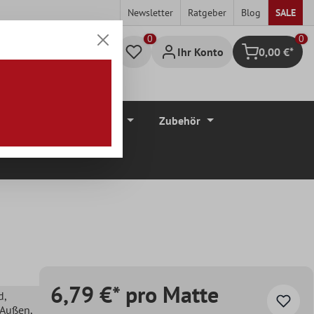
Newsletter
Ratgeber
Blog
SALE
0
Ihr Konto
0,00 €*
Warenkorb
düre
Bodenbeläge
Zubehör
6,79 €* pro Matte
d
,
, Außen
,