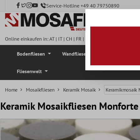
Service-Hotline +49 40 79750890
nhalt springen
Online einkaufen in:
AT
|
IT
|
CH
|
FR
|
DE
|
UK
|
CZ
|
SE
|
DK
|
BE
Bodenfliesen
Wandfliesen
Mosaikfliesen
Fliesenwelt
Home
Mosaikfliesen
Keramik Mosaik
Keramikmosaik 
Keramik Mosaikfliesen Monforte