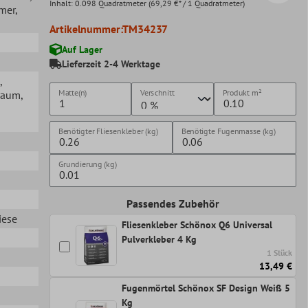
Inhalt:
0.098 Quadratmeter
(69,29 €* / 1 Quadratmeter)
mer
,
Artikelnummer:
TM34237
Auf Lager
Lieferzeit 2-4 Werktage
,
Matte(n)
Verschnitt
Produkt
m²
raum
,
Benötigter Fliesenkleber (kg)
Benötigte Fugenmasse (kg)
Grundierung (kg)
Passendes Zubehör
iese
Fliesenkleber Schönox Q6 Universal
Pulverkleber 4 Kg
1 Stück
13,49 €
Fugenmörtel Schönox SF Design Weiß 5
Kg