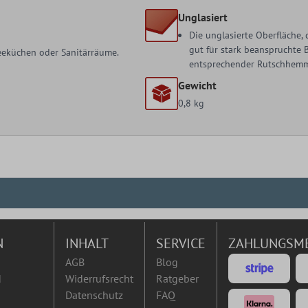
Unglasiert
Die unglasierte Oberfläche,
gut für stark beanspruchte 
 Teeküchen oder Sanitärräume.
entsprechender Rutschhemmun
Gewicht
0,8 kg
N
INHALT
SERVICE
ZAHLUNGSM
AGB
Blog
d
Widerrufsrecht
Ratgeber
Datenschutz
FAQ