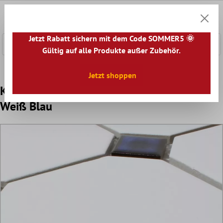
nhalt springen
0
Warenk
Jetzt Rabatt sichern mit dem Code SOMMER5 🌞
Gültig auf alle Produkte außer Zubehör.
Home
Mosaikfliesen
Keramik Mosaik
Keramikmosaik M
Jetzt shoppen
Keramik Mosaikfliesen Octagon Belami
Weiß Blau