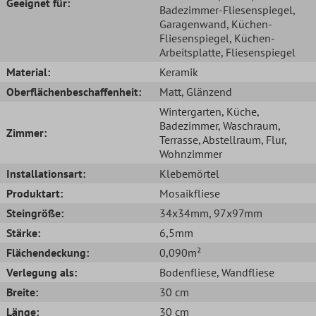
Geeignet für:
Badezimmer-Fliesenspiegel
,
Garagenwand
, Küchen-
Fliesenspiegel
, Küchen-
Arbeitsplatte
, Fliesenspiegel
Material:
Keramik
Oberflächenbeschaffenheit:
Matt
, Glänzend
Wintergarten
, Küche
,
Badezimmer
, Waschraum
,
Zimmer:
Terrasse
, Abstellraum
, Flur
,
Wohnzimmer
Installationsart:
Klebemörtel
Produktart:
Mosaikfliese
Steingröße:
34x34mm
, 97x97mm
Stärke:
6,5mm
Flächendeckung:
0,090m²
Verlegung als:
Bodenfliese
, Wandfliese
Breite:
30 cm
Länge:
30 cm