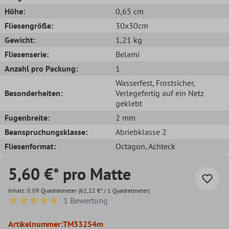
Höhe:
0,65 cm
Fliesengröße:
30x30cm
Gewicht:
1,21 kg
Fliesenserie:
Belami
Anzahl pro Packung:
1
Wasserfest
, Frostsicher
,
Besonderheiten:
Verlegefertig auf ein Netz
geklebt
Fugenbreite:
2 mm
Beanspruchungsklasse:
Abriebklasse 2
Fliesenformat:
Octagon
, Achteck
5,60 €* pro Matte
Inhalt:
0.09 Quadratmeter
(62,22 €* / 1 Quadratmeter)
1 Bewertung
Durchschnittliche Bewertung von 5 von 5 Sternen
Artikelnummer:
TM33254m