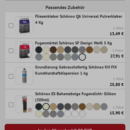
Passendes Zubehör
Fliesenkleber Schönox Q6 Universal Pulverkleber
4 Kg
1 Stück
13,49 €
Fugenmörtel Schönox SF Design Weiß 5 Kg
1 Paket
27,91 €
Grundierung Gebrauchsfertig Schönox KH FIX
Kunstharzhaftdispersion 1 kg
1 Stück
25,80 €
Schönox ES Bahamabeige Fugendicht- Silikon
(300ml)
1 Stück
15,90 €