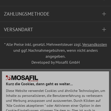
ZAHLUNGSMETHODE
VERSANDART
* Alle Preise inkl. gesetzl. Mehrwertsteuer zzgl.
Versandkosten
und ggf. Nachnahmegebühren, wenn nicht anders
angegeben.
Developed by Mosafil GmbH
Kurz die Cookies, dann geht es weiter...
Diese Website verwendet Cookies und ähnliche Technologien, um
Inhalte zu personalisieren, die Benutzererfahrung zu verbessern
und Werbung anzupassen und auszuwerten. Durch Klicken auf
"Alle Cookies akzeptieren " oder Aktivieren einer Option in den
Cookie-Einstellungen, stimmen Sie dem zu. Dies ist auch in