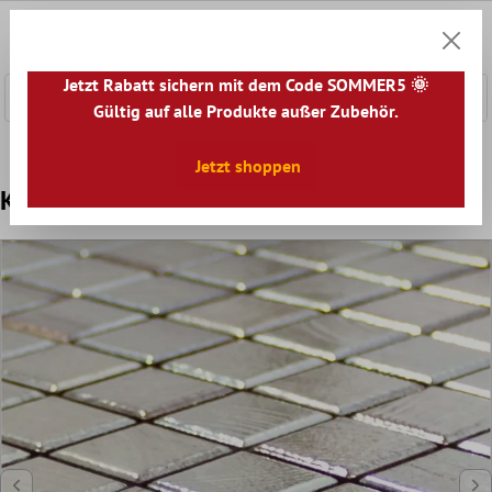
nhalt springen
0
Warenk
Jetzt Rabatt sichern mit dem Code SOMMER5 🌞
Gültig auf alle Produkte außer Zubehör.
Home
Mosaikfliesen
Keramik Mosaik
Keramikmosaik M
Jetzt shoppen
Keramik Mosaikfliesen Oraklia Silber