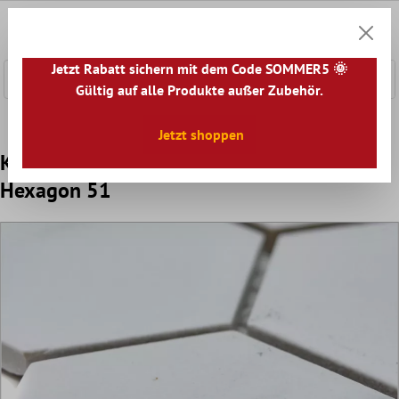
nhalt springen
0
Warenk
Jetzt Rabatt sichern mit dem Code SOMMER5 🌞
Gültig auf alle Produkte außer Zubehör.
Home
Mosaikfliesen
Keramik Mosaik
Keramikmosaik M
Jetzt shoppen
Keramik Mosaikfliesen Zyrus Carrara
Hexagon 51