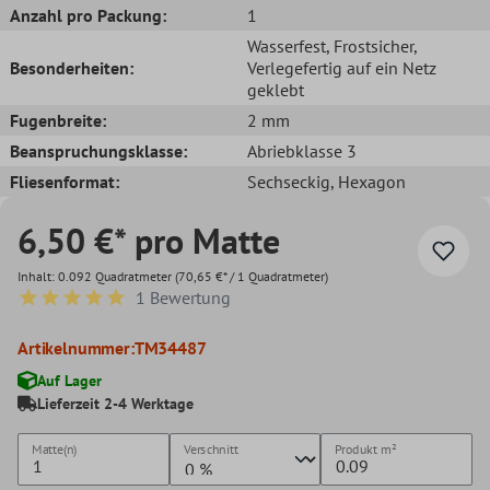
Anzahl pro Packung:
1
Wasserfest
, Frostsicher
,
Besonderheiten:
Verlegefertig auf ein Netz
geklebt
Fugenbreite:
2 mm
Beanspruchungsklasse:
Abriebklasse 3
Fliesenformat:
Sechseckig
, Hexagon
6,50 €* pro Matte
Inhalt:
0.092 Quadratmeter
(70,65 €* / 1 Quadratmeter)
1 Bewertung
Durchschnittliche Bewertung von 5 von 5 Sternen
Artikelnummer:
TM34487
Auf Lager
Lieferzeit 2-4 Werktage
Matte(n)
Verschnitt
Produkt
m²