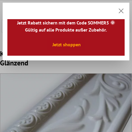
nhalt springen
0
Warenk
Jetzt Rabatt sichern mit dem Code SOMMER5 🌞
Gültig auf alle Produkte außer Zubehör.
Home
Fliesenbordüre
Keramik Bordüren
Jetzt shoppen
Keramik Wandbordüre 10x30cm Weiß
Glänzend