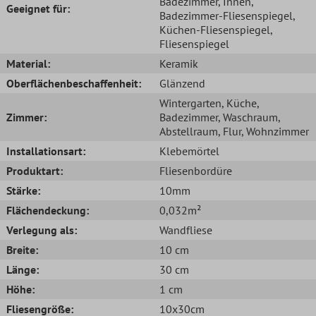
Badezimmer
, Innen
,
Geeignet für:
Badezimmer-Fliesenspiegel
,
Küchen-Fliesenspiegel
,
Fliesenspiegel
Material:
Keramik
Oberflächenbeschaffenheit:
Glänzend
Wintergarten
, Küche
,
Zimmer:
Badezimmer
, Waschraum
,
Abstellraum
, Flur
, Wohnzimmer
Installationsart:
Klebemörtel
Produktart:
Fliesenbordüre
Stärke:
10mm
Flächendeckung:
0,032m²
Verlegung als:
Wandfliese
Breite:
10 cm
Länge:
30 cm
Höhe:
1 cm
Fliesengröße:
10x30cm