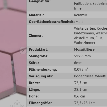
Geeignet für:
Fußboden
, Badezim
Innen
Material:
Keramik
Oberflächenbeschaffenheit:
Matt
Wintergarten
, Küche
Badezimmer
, Wasch
Zimmer:
Abstellraum
, Flur
,
Wohnzimmer
Produktart:
Mosaikfliese
Steingröße:
51x59mm
Stärke:
6mm
Flächendeckung:
0,092m²
Verlegung als:
Bodenfliese
, Wandfl
Breite:
32,5 cm
Länge:
28,1 cm
Höhe:
0,6 cm
Fliesengröße:
32,5x28,1cm