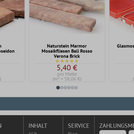
h
Naturstein Marmor
Glasmosa
oseidon
Mosaikfliesen Bali Rosso
a
Verona Brick
Durchschnittliche Bewertung von 4.7 
5,40 €
pro Matte
)
(m² = 58,06 €)
N
INHALT
SERVICE
ZAHLUNGSM
AGB
Blog