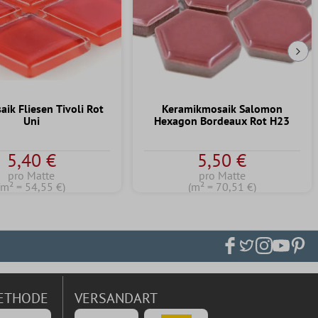
Näc
ik Fliesen Tivoli Rot
Keramikmosaik Salomon
Uni
Hexagon Bordeaux Rot H23
von 5 Sternen
5,40 €
5,50 €
pro Matte
pro Matte
(m² = 54,55 €)
(m² = 70,51 €)
ETHODE
VERSANDART