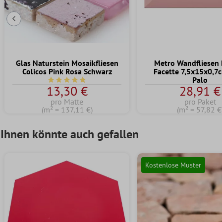
Vorherige Folie
Glas Naturstein Mosaikfliesen
Metro Wandfliesen B
Colicos Pink Rosa Schwarz
Facette 7,5x15x0,7
Palo
Durchschnittliche Bewertung von 4.7 von 5 Sternen
13,30 €
28,91 €
pro Matte
pro Paket
(m² = 137,11 €)
(m² = 57,82 €
Ihnen könnte auch gefallen
Kostenlose Muster