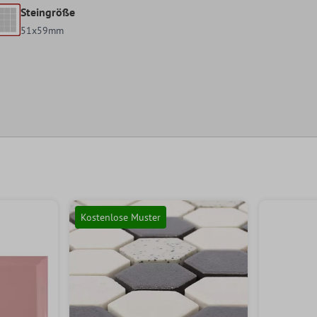
Steingröße
51x59mm
Kostenlose Muster