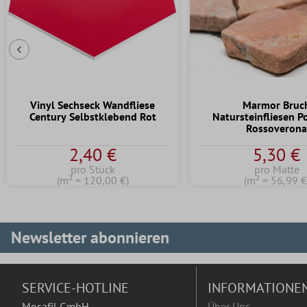
Vorherige Folie
Vinyl Sechseck Wandfliese
Marmor Bruc
Century Selbstklebend Rot
Natursteinfliesen P
Rossoveron
2,40 €
5,30 €
pro Stück
pro Matte
(m² = 120,00 €)
(m² = 56,99 €
Newsletter abonnieren
SERVICE-HOTLINE
INFORMATIONE
Mosafil GmbH
Über Uns