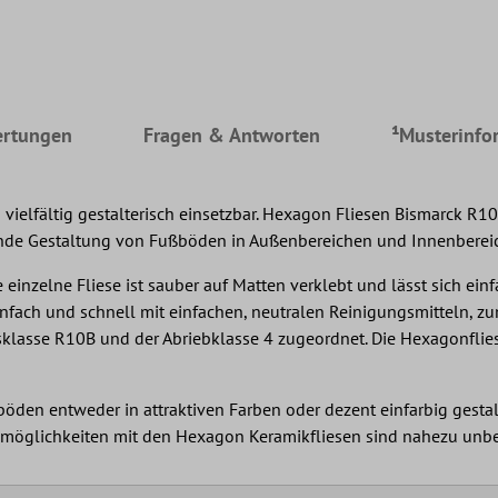
rtungen
Fragen & Antworten
¹Musterinfo
ielfältig gestalterisch einsetzbar. Hexagon Fliesen Bismarck R1
hende Gestaltung von Fußböden in Außenbereichen und Innenberei
e einzelne Fliese ist sauber auf Matten verklebt und lässt sich 
infach und schnell mit einfachen, neutralen Reinigungsmitteln, zum
sse R10B und der Abriebklasse 4 zugeordnet. Die Hexagonfliese
den entweder in attraktiven Farben oder dezent einfarbig gestal
gsmöglichkeiten mit den Hexagon Keramikfliesen sind nahezu unbe