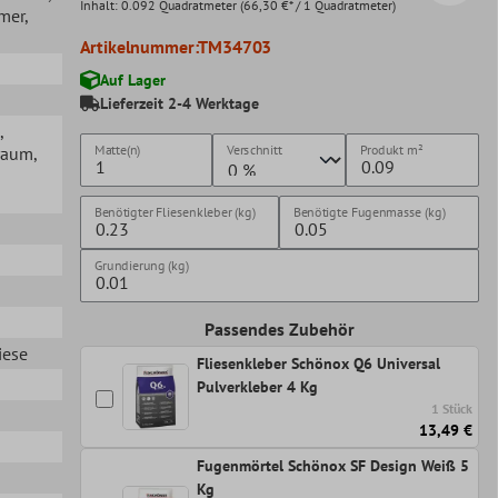
Inhalt:
0.092 Quadratmeter
(66,30 €* / 1 Quadratmeter)
mer
,
Artikelnummer:
TM34703
Auf Lager
Lieferzeit 2-4 Werktage
,
Matte(n)
Verschnitt
Produkt
m²
raum
,
Benötigter Fliesenkleber (kg)
Benötigte Fugenmasse (kg)
Grundierung (kg)
Passendes Zubehör
iese
Fliesenkleber Schönox Q6 Universal
Pulverkleber 4 Kg
1 Stück
13,49 €
Fugenmörtel Schönox SF Design Weiß 5
Kg