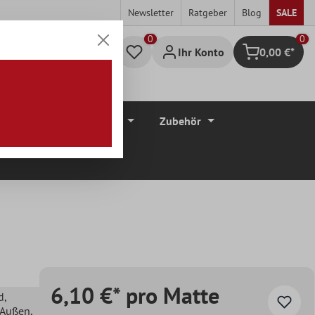
Newsletter
Ratgeber
Blog
SALE
0
Ihr Konto
0,00 €*
Warenkorb
düre
Bodenbeläge
Zubehör
6,10 €* pro Matte
d
,
, Außen
,