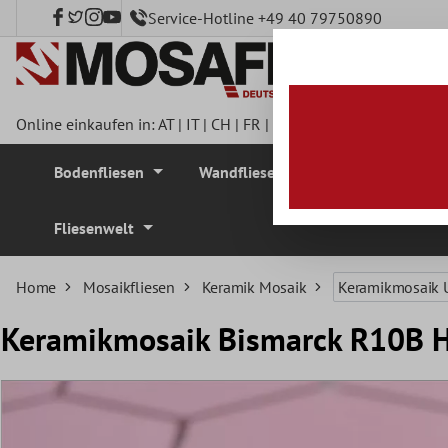
Service-Hotline +49 40 79750890
nhalt springen
Online einkaufen in:
AT
|
IT
|
CH
|
FR
|
DE
|
UK
|
CZ
|
SE
|
DK
|
BE
Bodenfliesen
Wandfliesen
Mosaikfliesen
Fliesenwelt
Home
Mosaikfliesen
Keramik Mosaik
Keramikmosaik 
Keramikmosaik Bismarck R10B 