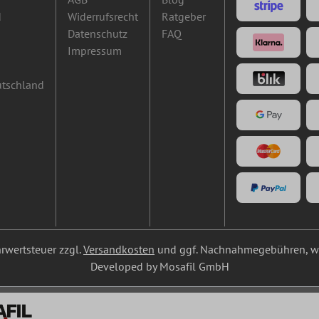
d
Widerrufsrecht
Ratgeber
Datenschutz
FAQ
Impressum
utschland
ehrwertsteuer zzgl.
Versandkosten
und ggf. Nachnahmegebühren, we
Developed by Mosafil GmbH