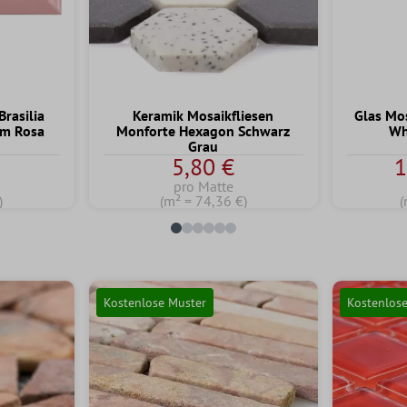
rasilia
Keramik Mosaikfliesen
Glas Mo
cm Rosa
Monforte Hexagon Schwarz
Wh
Grau
5,80 €
1
pro Matte
)
(m² = 74,36 €)
(
Kostenlose Muster
Kostenlos