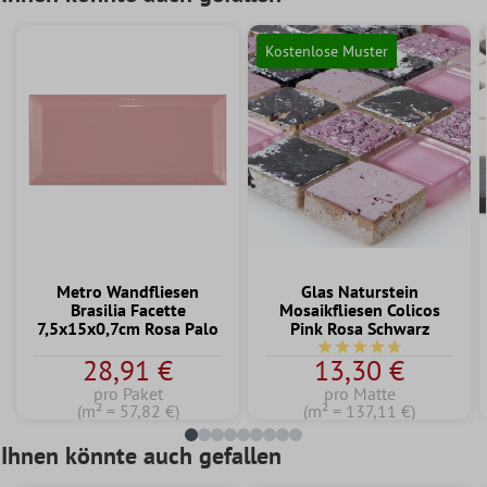
Kostenlose Muster
Metro Wandfliesen
Glas Naturstein
Brasilia Facette
Mosaikfliesen Colicos
7,5x15x0,7cm Rosa Palo
Pink Rosa Schwarz
Durchschnittliche Bewe
28,91 €
13,30 €
pro Paket
pro Matte
(m² = 57,82 €)
(m² = 137,11 €)
Ihnen könnte auch gefallen