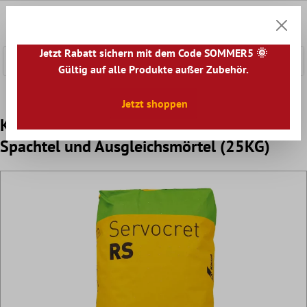
nhalt springen
0
Warenk
Jetzt Rabatt sichern mit dem Code SOMMER5 🌞
Gültig auf alle Produkte außer Zubehör.
Home
Zubehör
Ausgleichsmasse & Spachtelmasse
Jetzt shoppen
Kiesel Servocret RS - schneller Reparatur
Spachtel und Ausgleichsmörtel (25KG)