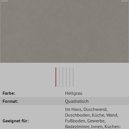
Farbe:
Hellgrau
Format:
Quadratisch
Im Haus
, Duschwand
,
Duschboden
, Küche
, Wand
,
Geeignet für:
Fußboden
, Gewerbe
,
Badezimmer
, Innen
, Küchen-