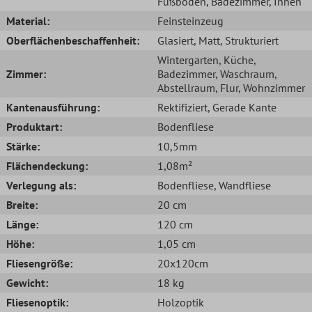
Fußboden
, Badezimmer
, Innen
Material:
Feinsteinzeug
Oberflächenbeschaffenheit:
Glasiert
, Matt
, Strukturiert
Wintergarten
, Küche
,
Zimmer:
Badezimmer
, Waschraum
,
Abstellraum
, Flur
, Wohnzimmer
Kantenausführung:
Rektifiziert
, Gerade Kante
Produktart:
Bodenfliese
Stärke:
10,5mm
Flächendeckung:
1,08m²
Verlegung als:
Bodenfliese
, Wandfliese
Breite:
20 cm
Länge:
120 cm
Höhe:
1,05 cm
Fliesengröße:
20x120cm
Gewicht:
18 kg
Fliesenoptik:
Holzoptik