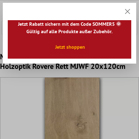
nhalt springen
0
Warenk
Jetzt Rabatt sichern mit dem Code SOMMER5 🌞
Gültig auf alle Produkte außer Zubehör.
Home
Bodenfliesen
Optik
Bodenfliesen Holzoptik
Jetzt shoppen
Marazzi TreverkHome Bodenfliesen
Holzoptik Rovere Rett MJWF 20x120cm