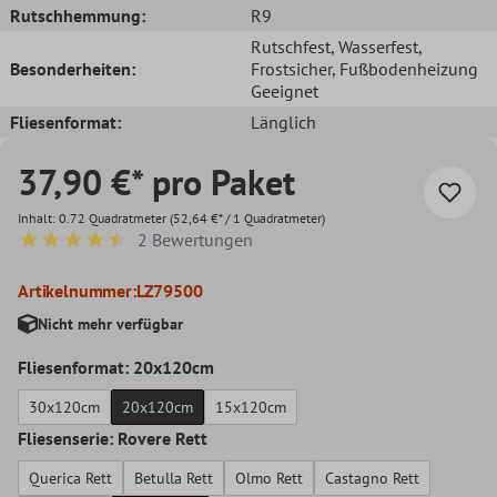
Rutschhemmung:
R9
Rutschfest
, Wasserfest
,
Besonderheiten:
Frostsicher
, Fußbodenheizung
Geeignet
Fliesenformat:
Länglich
37,90 €* pro Paket
Inhalt:
0.72 Quadratmeter
(52,64 €* / 1 Quadratmeter)
2 Bewertungen
Durchschnittliche Bewertung von 4.5 von 5 Sternen
Artikelnummer:
LZ79500
Nicht mehr verfügbar
Fliesenformat: 20x120cm
30x120cm
20x120cm
15x120cm
Fliesenserie: Rovere Rett
Querica Rett
Betulla Rett
Olmo Rett
Castagno Rett