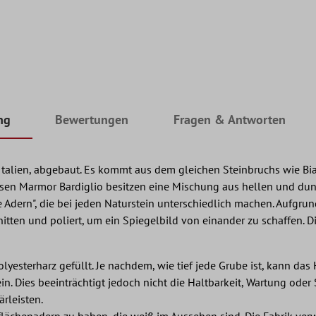
ng
Bewertungen
Fragen & Antworten
talien, abgebaut. Es kommt aus dem gleichen Steinbruchs wie Bian
fliesen Marmor Bardiglio besitzen eine Mischung aus hellen und d
 Adern", die bei jeden Naturstein unterschiedlich machen. Aufgru
ten und poliert, um ein Spiegelbild von einander zu schaffen. D
olyesterharz gefüllt. Je nachdem, wie tief jede Grube ist, kann da
in. Dies beeinträchtigt jedoch nicht die Haltbarkeit, Wartung oder
rleisten.
berflächenadern zu haben, die weiß im Aussehen sind. Die Fabrik v