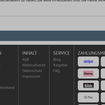
N
INHALT
SERVICE
ZAHLUNGSM
AGB
Blog
d
Widerrufsrecht
Ratgeber
Datenschutz
FAQ
Impressum
utschland