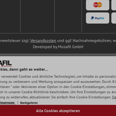
ehrwertsteuer zzgl.
Versandkosten
und ggf. Nachnahmegebühren, we
Developed by Mosafil GmbH
kies, dann geht es weiter...
 verwendet Cookies und ähnliche Technologien, um Inhalte zu personalisi
rung zu verbessern und Werbung anzupassen und auszuwerten. Durch Klic
tieren " oder Aktivieren einer Option in den Cookie-Einstellungen, stim
auch in unserer Cookie-Richtlinie beschrieben. Um Ihre Einstellungen zu ä
ng zu widerrufen, aktualisieren Sie einfach Ihre Cookie-Einstellungen.
Da
Impressum
Konfigurieren
Alle Cookies akzeptieren