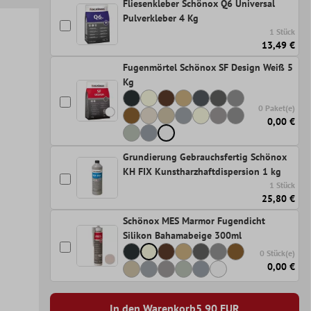
Fliesenkleber Schönox Q6 Universal
Pulverkleber 4 Kg
1 Stück
13,49 €
Fugenmörtel Schönox SF Design Weiß 5
Kg
0 Paket(e)
0,00 €
Grundierung Gebrauchsfertig Schönox
KH FIX Kunstharzhaftdispersion 1 kg
1 Stück
25,80 €
Schönox MES Marmor Fugendicht
Silikon Bahamabeige 300ml
0 Stück(e)
0,00 €
In den Warenkorb
5,90
EUR