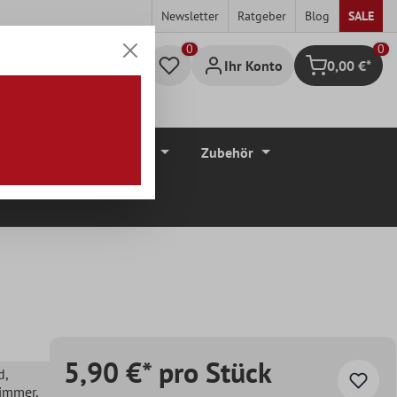
Newsletter
Ratgeber
Blog
SALE
0
Ihr Konto
0,00 €*
Warenkorb
düre
Bodenbeläge
Zubehör
5,90 €* pro Stück
d
,
zimmer
,