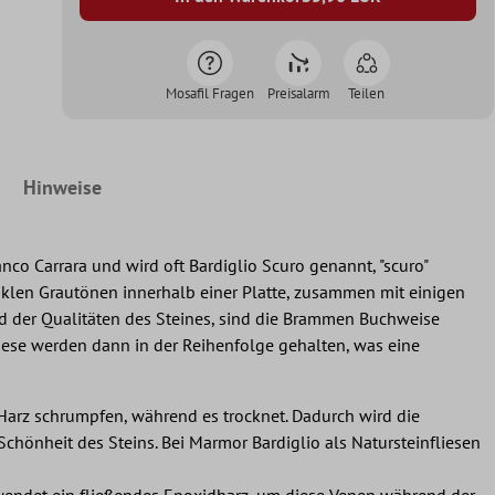
Mosafil Fragen
Preisalarm
Teilen
Hinweise
co Carrara und wird oft Bardiglio Scuro genannt, "scuro"
unklen Grautönen innerhalb einer Platte, zusammen mit einigen
nd der Qualitäten des Steines, sind die Brammen Buchweise
iese werden dann in der Reihenfolge gehalten, was eine
s Harz schrumpfen, während es trocknet. Dadurch wird die
 Schönheit des Steins. Bei Marmor Bardiglio als Natursteinfliesen
erwendet ein fließendes Epoxidharz, um diese Venen während der