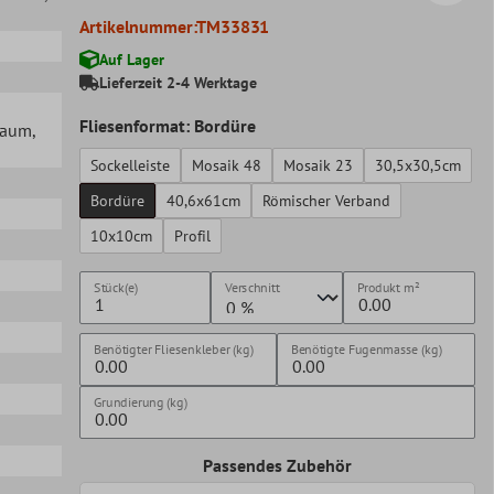
Artikelnummer:
TM33831
Auf Lager
Lieferzeit 2-4 Werktage
Fliesenformat: Bordüre
lraum
,
Sockelleiste
Mosaik 48
Mosaik 23
30,5x30,5cm
Bordüre
40,6x61cm
Römischer Verband
10x10cm
Profil
Stück(e)
Verschnitt
Produkt
m²
Benötigter Fliesenkleber (kg)
Benötigte Fugenmasse (kg)
Grundierung (kg)
Passendes Zubehör