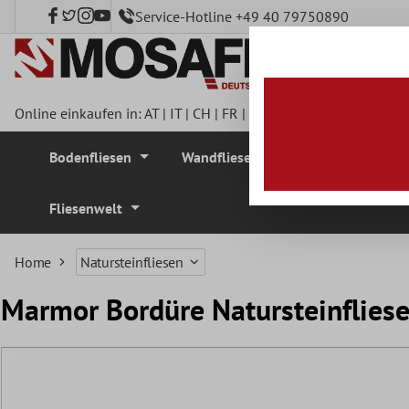
Service-Hotline +49 40 79750890
nhalt springen
Online einkaufen in:
AT
|
IT
|
CH
|
FR
|
DE
|
UK
|
CZ
|
SE
|
DK
|
BE
Bodenfliesen
Wandfliesen
Mosaikfliesen
Fliesenwelt
Home
Natursteinfliesen
Marmor Bordüre Natursteinfliese