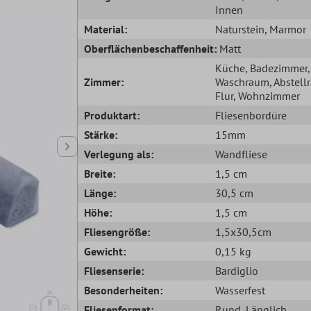
Innen
Material:
Naturstein
, Marmor
Oberflächenbeschaffenheit:
Matt
Küche
, Badezimmer
,
Zimmer:
Waschraum
, Abstel
Flur
, Wohnzimmer
Produktart:
Fliesenbordüre
Stärke:
15mm
Verlegung als:
Wandfliese
Breite:
1,5 cm
Länge:
30,5 cm
Höhe:
1,5 cm
Fliesengröße:
1,5x30,5cm
Gewicht:
0,15 kg
Fliesenserie:
Bardiglio
Besonderheiten:
Wasserfest
Fliesenformat:
Rund
, Länglich