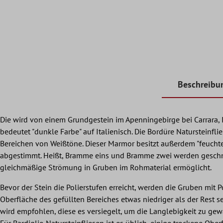
Beschreibu
Die wird von einem Grundgestein im Apenningebirge bei Carrara, I
bedeutet "dunkle Farbe" auf Italienisch. Die Bordüre Naturstein
Bereichen von Weißtöne. Dieser Marmor besitzt außerdem "feuchte
abgestimmt. Heißt, Bramme eins und Bramme zwei werden geschnit
gleichmäßige Strömung in Gruben im Rohmaterial ermöglicht.
Bevor der Stein die Polierstufen erreicht, werden die Gruben mit P
Oberfläche des gefüllten Bereiches etwas niedriger als der Rest se
wird empfohlen, diese es versiegelt, um die Langlebigkeit zu gewä
Für Bardiglio Natursteinfliesen ist es üblich, einige trockene O