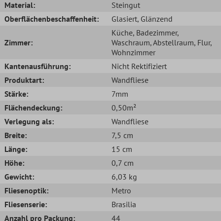
Material:
Steingut
Oberflächenbeschaffenheit:
Glasiert
, Glänzend
Küche
, Badezimmer
,
Zimmer:
Waschraum
, Abstellraum
, Flur
,
Wohnzimmer
Kantenausführung:
Nicht Rektifiziert
Produktart:
Wandfliese
Stärke:
7mm
Flächendeckung:
0,50m²
Verlegung als:
Wandfliese
Breite:
7,5 cm
Länge:
15 cm
Höhe:
0,7 cm
Gewicht:
6,03 kg
Fliesenoptik:
Metro
Fliesenserie:
Brasilia
Anzahl pro Packung:
44