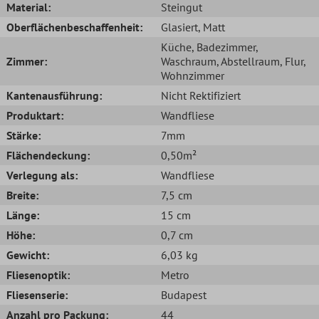
Material:
Steingut
Oberflächenbeschaffenheit:
Glasiert
, Matt
Küche
, Badezimmer
,
Zimmer:
Waschraum
, Abstellraum
, Flur
,
Wohnzimmer
Kantenausführung:
Nicht Rektifiziert
Produktart:
Wandfliese
Stärke:
7mm
Flächendeckung:
0,50m²
Verlegung als:
Wandfliese
Breite:
7,5 cm
Länge:
15 cm
Höhe:
0,7 cm
Gewicht:
6,03 kg
Fliesenoptik:
Metro
Fliesenserie:
Budapest
Anzahl pro Packung:
44