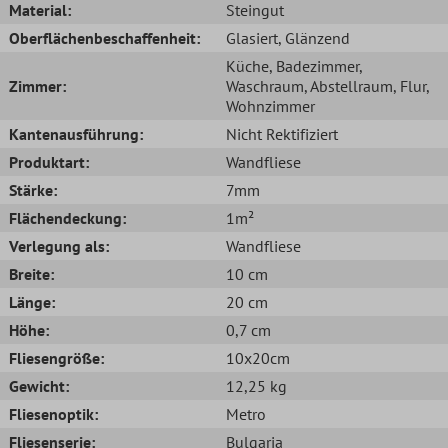
Material:
Steingut
Oberflächenbeschaffenheit:
Glasiert
, Glänzend
Küche
, Badezimmer
,
Zimmer:
Waschraum
, Abstellraum
, Flur
,
Wohnzimmer
Kantenausführung:
Nicht Rektifiziert
Produktart:
Wandfliese
Stärke:
7mm
Flächendeckung:
1m²
Verlegung als:
Wandfliese
Breite:
10 cm
Länge:
20 cm
Höhe:
0,7 cm
Fliesengröße:
10x20cm
Gewicht:
12,25 kg
Fliesenoptik:
Metro
Fliesenserie:
Bulgaria