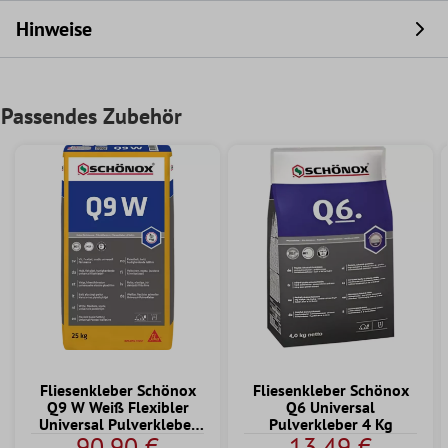
Hinweise
Passendes Zubehör
Fliesenkleber Schönox
Fliesenkleber Schönox
Q9 W Weiß Flexibler
Q6 Universal
Universal Pulverkleber
Pulverkleber 4 Kg
90,90 €
13,49 €
25 KG