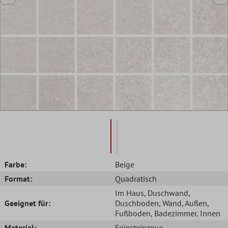
Farbe:
Beige
Format:
Quadratisch
Im Haus
, Duschwand
,
Geeignet für:
Duschboden
, Wand
, Außen
,
Fußboden
, Badezimmer
, Innen
Material:
Feinsteinzeug