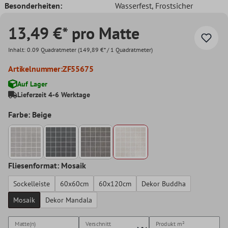
Besonderheiten:
Wasserfest
, Frostsicher
13,49 €* pro Matte
Inhalt:
0.09 Quadratmeter
(149,89 €* / 1 Quadratmeter)
Artikelnummer:
ZF55675
Auf Lager
Lieferzeit 4-6 Werktage
Farbe: Beige
Fliesenformat: Mosaik
Sockelleiste
60x60cm
60x120cm
Dekor Buddha
Mosaik
Dekor Mandala
Matte(n)
Verschnitt
Produkt
m²