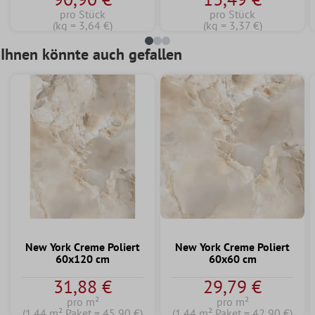
pro Stück
pro Stück
(kg = 3,64 €)
(kg = 3,37 €)
Ihnen könnte auch gefallen
New York Creme Poliert
New York Creme Poliert
60x120 cm
60x60 cm
31,88 €
29,79 €
pro m²
pro m²
(1.44 m² Paket = 45,90 €)
(1.44 m² Paket = 42,90 €)