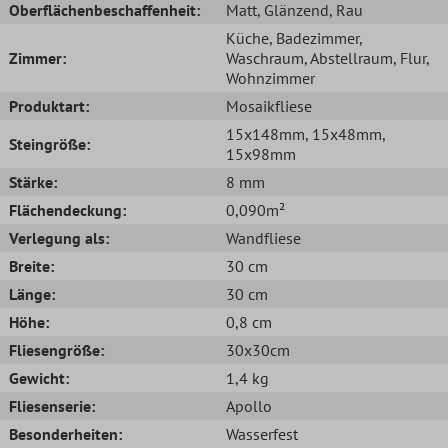
Oberflächenbeschaffenheit:
Matt
, Glänzend
, Rau
Küche
, Badezimmer
,
Zimmer:
Waschraum
, Abstellraum
, Flur
,
Wohnzimmer
Produktart:
Mosaikfliese
15x148mm
, 15x48mm
,
Steingröße:
15x98mm
Stärke:
8 mm
Flächendeckung:
0,090m²
Verlegung als:
Wandfliese
Breite:
30 cm
Länge:
30 cm
Höhe:
0,8 cm
Fliesengröße:
30x30cm
Gewicht:
1,4 kg
Fliesenserie:
Apollo
Besonderheiten:
Wasserfest