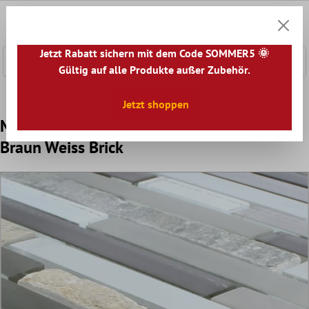
nhalt springen
0
Warenk
Jetzt Rabatt sichern mit dem Code SOMMER5 🌞
Gültig auf alle Produkte außer Zubehör.
Home
Mosaikfliesen
Mosaik Fliesen Mix
Glas Naturste
Jetzt shoppen
Mosaikfliesen Apollo Naturstein Glasmix
Braun Weiss Brick