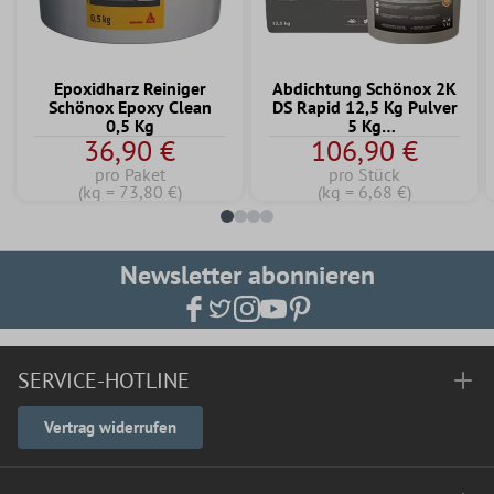
Epoxidharz Reiniger
Abdichtung Schönox 2K
Schönox Epoxy Clean
DS Rapid 12,5 Kg Pulver
0,5 Kg
5 Kg
36,90 €
106,90 €
Dispersionskomponente
pro Paket
pro Stück
(kg = 73,80 €)
(kg = 6,68 €)
Newsletter abonnieren
SERVICE-HOTLINE
Vertrag widerrufen