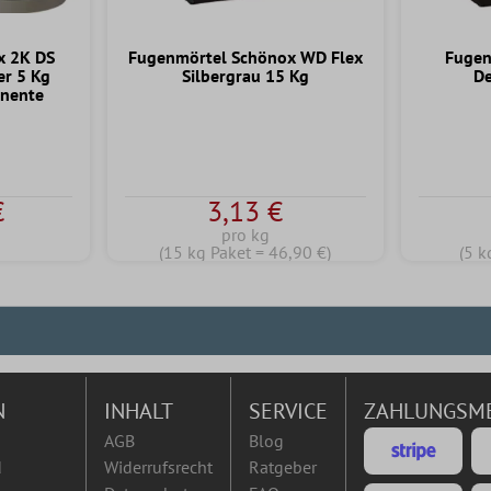
x 2K DS
Fugenmörtel Schönox WD Flex
Fugen
er 5 Kg
Silbergrau 15 Kg
De
nente
€
3,13 €
pro kg
(15 kg Paket = 46,90 €)
(5 k
N
INHALT
SERVICE
ZAHLUNGSM
AGB
Blog
d
Widerrufsrecht
Ratgeber