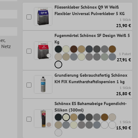
Fliesenkleber Schönox Q9 W Weiß
Flexibler Universal Pulverkleber 5 KG
1 Stück
23,90 €
Fugenmörtel Schönox SF Design Weiß 5
her
,
Kg
n Netz
1 Paket
27,91 €
Grundierung Gebrauchsfertig Schönox
KH FIX Kunstharzhaftdispersion 1 kg
1 Stück
25,80 €
Schönox ES Bahamabeige Fugendicht-
Silikon (300ml)
1 Stück
15,90 €