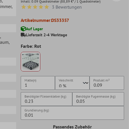
d
,
Inhalt:
0.09 Quadratmeter
(88,89 €* / 1 Quadratmeter)
zimmer
,
3 Bewertungen
Durchschnittliche Bewertung von 5 von 5 Sternen
Artikelnummer:
DS33357
Auf Lager
Lieferzeit 2-4 Werktage
,
raum
,
Farbe: Rot
Matte(n)
Verschnitt
Produkt
m²
Benötigter Fliesenkleber (kg)
Benötigte Fugenmasse (kg)
Grundierung (kg)
Passendes Zubehör