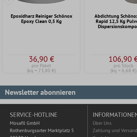
Vorherige Folie
Epoxidharz Reiniger Schönox
Abdichtung Schöno
Epoxy Clean 0,5 Kg
Rapid 12,5 Kg Pulv
Dispersionskompo
36,90 €
106,90 
pro Paket
pro Stück
(kg = 73,80 €)
(kg = 6,68 €)
Newsletter abonnieren
SERVICE-HOTLINE
INFORMATIONE
Mosafil GmbH
Über Uns
Rothenburgsorter Marktplatz 5
Zahlung und Versan