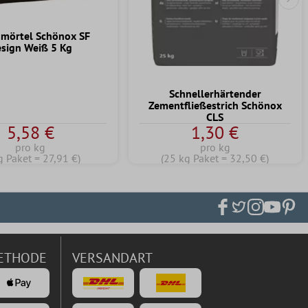
Näc
mörtel Schönox SF
sign Weiß 5 Kg
Schnellerhärtender
Zementfließestrich Schönox
CLS
5,58 €
1,30 €
pro kg
pro kg
g Paket = 27,91 €)
(25 kg Paket = 32,50 €)
ETHODE
VERSANDART