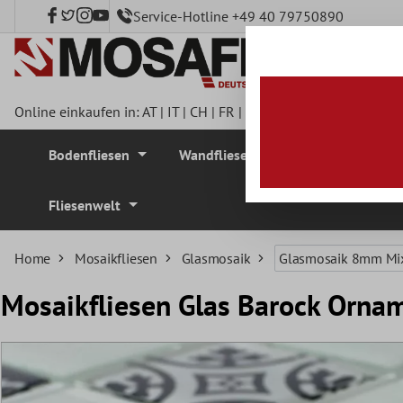
Service-Hotline +49 40 79750890
nhalt springen
Online einkaufen in:
AT
|
IT
|
CH
|
FR
|
DE
|
UK
|
CZ
|
SE
|
DK
|
BE
Bodenfliesen
Wandfliesen
Mosaikfliesen
Fliesenwelt
Home
Mosaikfliesen
Glasmosaik
Glasmosaik 8mm Mi
Mosaikfliesen Glas Barock Orna