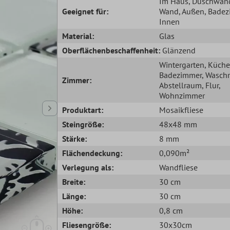
Im Haus
, Duschwan
Geeignet für:
Wand
, Außen
, Bade
Innen
Material:
Glas
Oberflächenbeschaffenheit:
Glänzend
Wintergarten
, Küche
Badezimmer
, Wasch
Zimmer:
Abstellraum
, Flur
,
Wohnzimmer
Produktart:
Mosaikfliese
Steingröße:
48x48 mm
Stärke:
8 mm
Flächendeckung:
0,090m²
Verlegung als:
Wandfliese
Breite:
30 cm
Länge:
30 cm
Höhe:
0,8 cm
Fliesengröße:
30x30cm