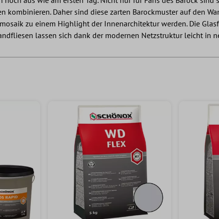
 noch aus wie am ersten Tag. Nicht nur für Fans des Barock sind 
en kombinieren. Daher sind diese zarten Barockmuster auf den Wa
mosaik zu einem Highlight der Innenarchitektur werden. Die Glas
andfliesen lassen sich dank der modernen Netzstruktur leicht in