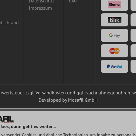
Datenschutz
FAQ
Impressum
utschland
ehrwertsteuer zzgl.
Versandkosten
und ggf. Nachnahmegebühren, we
Developed by Mosafil GmbH
kies, dann geht es weiter...
 verwendet Cookies und ähnliche Technologien, um Inhalte zu personalisi