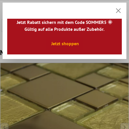
nhalt springen
0
Warenk
Jetzt Rabatt sichern mit dem Code SOMMER5 🌞
Gültig auf alle Produkte außer Zubehör.
Home
Mosaikfliesen
Mosaik Fliesen Mix
Glas Metall M
Jetzt shoppen
Mosaikfliesen Glas Edelstahl Metall Gold