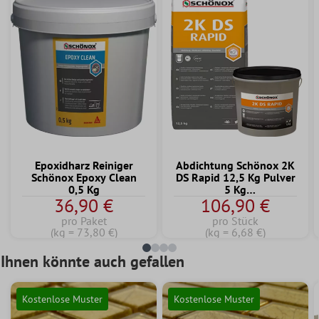
Epoxidharz Reiniger
Abdichtung Schönox 2K
Schönox Epoxy Clean
DS Rapid 12,5 Kg Pulver
0,5 Kg
5 Kg
36,90 €
106,90 €
Dispersionskomponente
pro Paket
pro Stück
(kg = 73,80 €)
(kg = 6,68 €)
Ihnen könnte auch gefallen
Kostenlose Muster
Kostenlose Muster