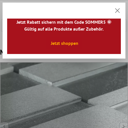
nhalt springen
0
Warenk
Jetzt Rabatt sichern mit dem Code SOMMER5 🌞
Gültig auf alle Produkte außer Zubehör.
Home
Mosaikfliesen
Mosaik Fliesen Mix
Glas Metall M
Jetzt shoppen
Mosaikfliesen Glas Metall Silber Mix