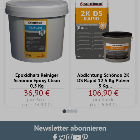
Epoxidharz Reiniger
Abdichtung Schönox 2K
Schönox Epoxy Clean
DS Rapid 12,5 Kg Pulver
0,5 Kg
5 Kg
36,90 €
106,90 €
Dispersionskomponente
pro Paket
pro Stück
(kg = 73,80 €)
(kg = 6,68 €)
Newsletter abonnieren