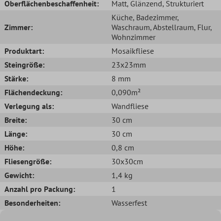
Oberflächenbeschaffenheit:
Matt
, Glänzend
, Strukturiert
Küche
, Badezimmer
,
Zimmer:
Waschraum
, Abstellraum
, Flur
,
Wohnzimmer
Produktart:
Mosaikfliese
Steingröße:
23x23mm
Stärke:
8 mm
Flächendeckung:
0,090m²
Verlegung als:
Wandfliese
Breite:
30 cm
Länge:
30 cm
Höhe:
0,8 cm
Fliesengröße:
30x30cm
Gewicht:
1,4 kg
Anzahl pro Packung:
1
Besonderheiten:
Wasserfest