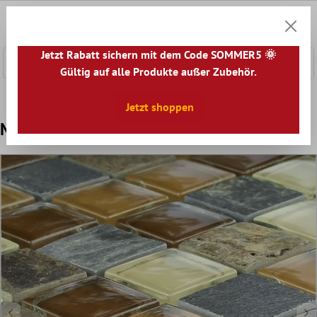
nhalt springen
0
Warenk
Jetzt Rabatt sichern mit dem Code SOMMER5 🌞
Gültig auf alle Produkte außer Zubehör.
Home
Mosaikfliesen
Mosaik Fliesen Mix
Glas Naturste
Jetzt shoppen
Mosaikfliesen Glas Naturstein Beige