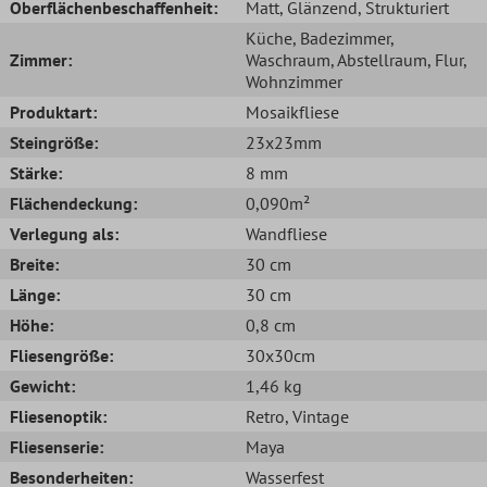
Oberflächenbeschaffenheit:
Matt
, Glänzend
, Strukturiert
Küche
, Badezimmer
,
Zimmer:
Waschraum
, Abstellraum
, Flur
,
Wohnzimmer
Produktart:
Mosaikfliese
Steingröße:
23x23mm
Stärke:
8 mm
Flächendeckung:
0,090m²
Verlegung als:
Wandfliese
Breite:
30 cm
Länge:
30 cm
Höhe:
0,8 cm
Fliesengröße:
30x30cm
Gewicht:
1,46 kg
Fliesenoptik:
Retro
, Vintage
Fliesenserie:
Maya
Besonderheiten:
Wasserfest