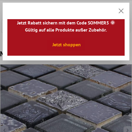
nhalt springen
0
Warenk
Jetzt Rabatt sichern mit dem Code SOMMER5 🌞
Gültig auf alle Produkte außer Zubehör.
Home
Mosaikfliesen
Mosaik Fliesen Mix
Glas Replica 
Jetzt shoppen
Mosaikfliesen Glas Naturstein Maya Blue