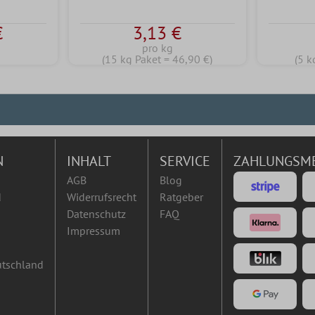
€
3,13 €
pro kg
(15 kg Paket = 46,90 €)
(5 k
N
INHALT
SERVICE
ZAHLUNGSM
AGB
Blog
d
Widerrufsrecht
Ratgeber
Datenschutz
FAQ
Impressum
utschland