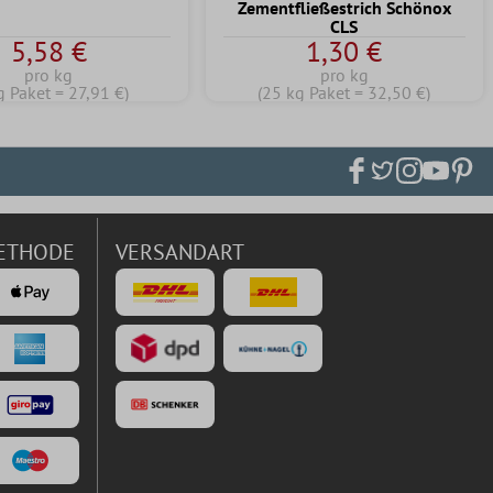
Zementfließestrich Schönox
CLS
5,58 €
1,30 €
pro kg
pro kg
g Paket = 27,91 €)
(25 kg Paket = 32,50 €)
ETHODE
VERSANDART