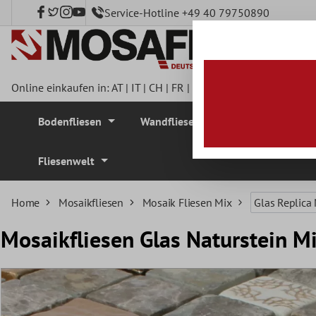
Service-Hotline +49 40 79750890
nhalt springen
Online einkaufen in:
AT
|
IT
|
CH
|
FR
|
DE
|
UK
|
CZ
|
SE
|
DK
|
BE
Bodenfliesen
Wandfliesen
Mosaikfliesen
Fliesenwelt
Home
Mosaikfliesen
Mosaik Fliesen Mix
Glas Replica
Mosaikfliesen Glas Naturstein