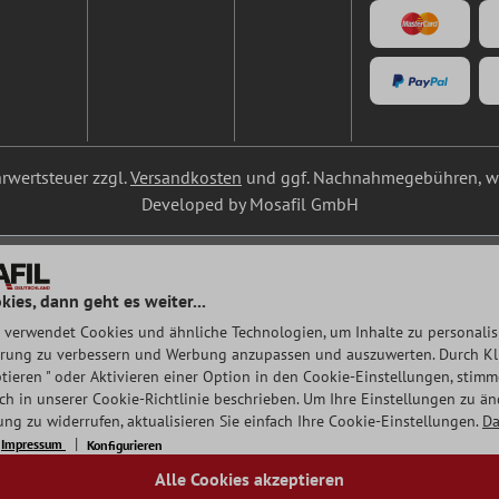
ehrwertsteuer zzgl.
Versandkosten
und ggf. Nachnahmegebühren, we
Developed by Mosafil GmbH
kies, dann geht es weiter...
 verwendet Cookies und ähnliche Technologien, um Inhalte zu personalisi
rung zu verbessern und Werbung anzupassen und auszuwerten. Durch Klic
tieren " oder Aktivieren einer Option in den Cookie-Einstellungen, stim
auch in unserer Cookie-Richtlinie beschrieben. Um Ihre Einstellungen zu ä
ng zu widerrufen, aktualisieren Sie einfach Ihre Cookie-Einstellungen.
Da
Impressum
Konfigurieren
Alle Cookies akzeptieren