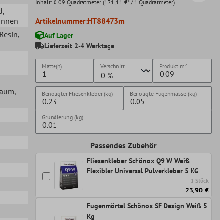
Inhalt:
0.09 Quadratmeter
(171,11 €* / 1 Quadratmeter)
d
,
 Innen
Artikelnummer:
HT88473m
 Resin
,
Auf Lager
Lieferzeit 2-4 Werktage
Matte(n)
Verschnitt
Produkt
m²
lraum
,
Benötigter Fliesenkleber (kg)
Benötigte Fugenmasse (kg)
Grundierung (kg)
Passendes Zubehör
Fliesenkleber Schönox Q9 W Weiß
Flexibler Universal Pulverkleber 5 KG
1 Stück
23,90 €
Fugenmörtel Schönox SF Design Weiß 5
Kg