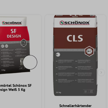
Näc
mörtel Schönox SF
sign Weiß 5 Kg
Schnellerhärtender