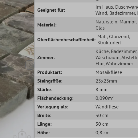
Im Haus
, Duschwan
Geeignet für:
Wand
, Badezimmer
,
Naturstein
, Marmor
,
Material:
Glas
Matt
, Glänzend
,
Oberflächenbeschaffenheit:
Strukturiert
Küche
, Badezimmer
,
Zimmer:
Waschraum
, Abstel
Flur
, Wohnzimmer
Produktart:
Mosaikfliese
Steingröße:
23x23mm
Stärke:
8 mm
Flächendeckung:
0,090m²
Verlegung als:
Wandfliese
Breite:
30 cm
Länge:
30 cm
Höhe:
0,8 cm