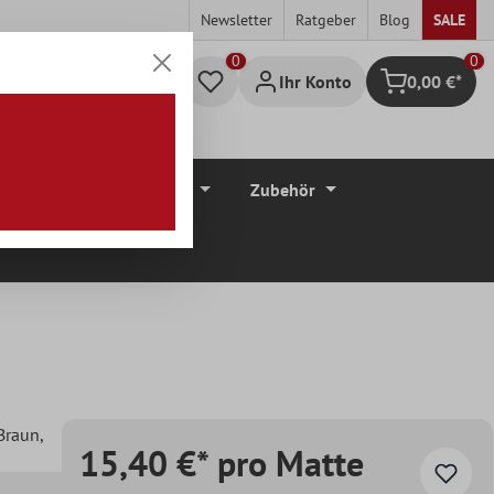
Newsletter
Ratgeber
Blog
SALE
0
Ihr Konto
0,00 €*
Warenkorb
düre
Bodenbeläge
Zubehör
 Braun
,
15,40 €* pro Matte