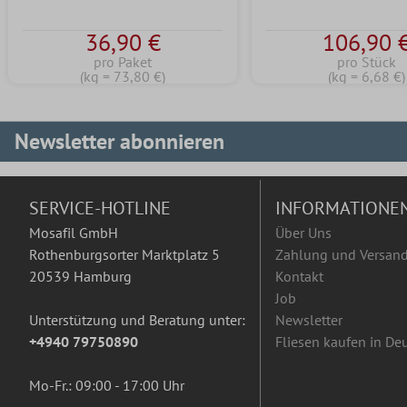
36,90 €
106,90 
pro Paket
pro Stück
(kg = 73,80 €)
(kg = 6,68 €)
Newsletter abonnieren
SERVICE-HOTLINE
INFORMATIONE
Mosafil GmbH
Über Uns
Rothenburgsorter Marktplatz 5
Zahlung und Versan
20539 Hamburg
Kontakt
Job
Unterstützung und Beratung unter:
Newsletter
+4940 79750890
Fliesen kaufen in De
Mo-Fr.: 09:00 - 17:00 Uhr