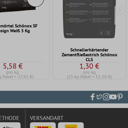
Näc
mörtel Schönox SF
sign Weiß 5 Kg
Schnellerhärtender
Zementfließestrich Schönox
CLS
5,58 €
1,30 €
pro kg
pro kg
g Paket = 27,91 €)
(25 kg Paket = 32,50 €)
ETHODE
VERSANDART