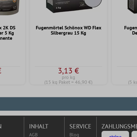
x 2K DS
Fugenmörtel Schönox WD Flex
Fugen
er 5 Kg
Silbergrau 15 Kg
De
nente
€
3,13 €
pro kg
(15 kg Paket = 46,90 €)
(5 k
N
INHALT
SERVICE
ZAHLUNGSM
AGB
Blog