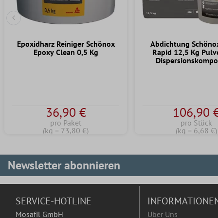
Vorherige Folie
Epoxidharz Reiniger Schönox
Abdichtung Schöno
Epoxy Clean 0,5 Kg
Rapid 12,5 Kg Pulv
Dispersionskompo
36,90 €
106,90 
pro Paket
pro Stück
(kg = 73,80 €)
(kg = 6,68 €)
Newsletter abonnieren
SERVICE-HOTLINE
INFORMATIONE
Mosafil GmbH
Über Uns