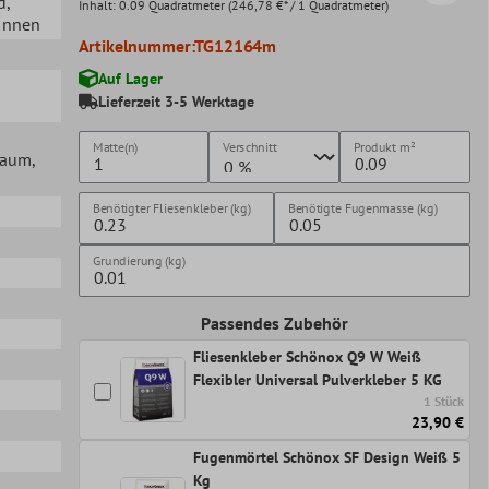
d
,
Inhalt:
0.09 Quadratmeter
(246,78 €* / 1 Quadratmeter)
 Innen
Artikelnummer:
TG12164m
Auf Lager
Lieferzeit 3-5 Werktage
Matte(n)
Verschnitt
Produkt
m²
lraum
,
Benötigter Fliesenkleber (kg)
Benötigte Fugenmasse (kg)
Grundierung (kg)
Passendes Zubehör
Fliesenkleber Schönox Q9 W Weiß
Flexibler Universal Pulverkleber 5 KG
1 Stück
23,90 €
Fugenmörtel Schönox SF Design Weiß 5
Kg