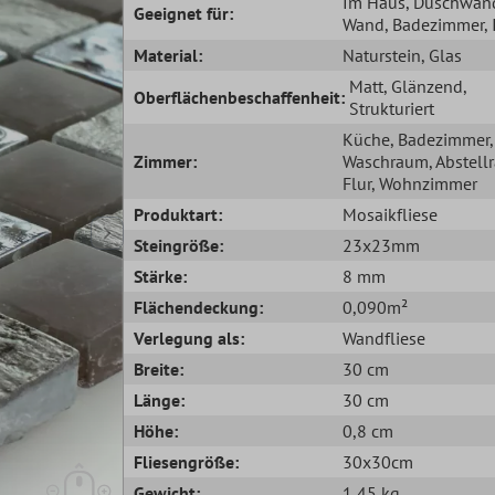
Im Haus
, Duschwan
Geeignet für:
Wand
, Badezimmer
,
Material:
Naturstein
, Glas
Matt
, Glänzend
,
Oberflächenbeschaffenheit:
Strukturiert
Küche
, Badezimmer
,
Zimmer:
Waschraum
, Abstel
Flur
, Wohnzimmer
Produktart:
Mosaikfliese
Steingröße:
23x23mm
Stärke:
8 mm
Flächendeckung:
0,090m²
Verlegung als:
Wandfliese
Breite:
30 cm
Länge:
30 cm
Höhe:
0,8 cm
Fliesengröße:
30x30cm
Gewicht:
1,45 kg