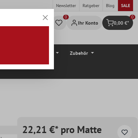
Newsletter
Ratgeber
Blog
SALE
0
Ihr Konto
0,00 €*
Warenkorb
düre
Bodenbeläge
Zubehör
22,21 €* pro Matte