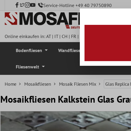
Service-Hotline +49 40 79750890
nhalt springen
Online einkaufen in:
AT
|
IT
|
CH
|
FR
|
DE
|
UK
|
CZ
|
SE
|
DK
|
BE
Bodenfliesen
Wandfliesen
Mosaikfliesen
Fliesenwelt
Home
Mosaikfliesen
Mosaik Fliesen Mix
Glas Replica
Mosaikfliesen Kalkstein Glas 