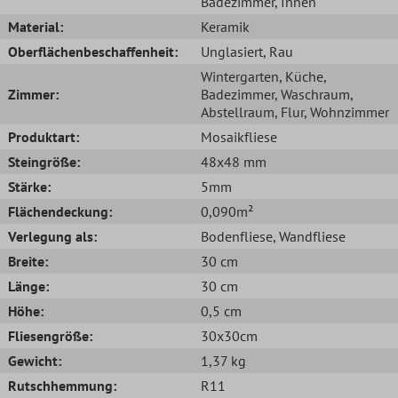
Badezimmer
, Innen
Material:
Keramik
Oberflächenbeschaffenheit:
Unglasiert
, Rau
Wintergarten
, Küche
,
Zimmer:
Badezimmer
, Waschraum
,
Abstellraum
, Flur
, Wohnzimmer
Produktart:
Mosaikfliese
Steingröße:
48x48 mm
Stärke:
5mm
Flächendeckung:
0,090m²
Verlegung als:
Bodenfliese
, Wandfliese
Breite:
30 cm
Länge:
30 cm
Höhe:
0,5 cm
Fliesengröße:
30x30cm
Gewicht:
1,37 kg
Rutschhemmung:
R11