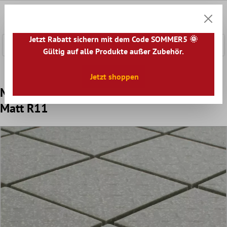
nhalt springen
0
Warenk
Jetzt Rabatt sichern mit dem Code SOMMER5 🌞
Gültig auf alle Produkte außer Zubehör.
Home
Mosaikfliesen
Keramik Mosaik
Keramikmosaik U
Jetzt shoppen
Mosaikfliesen Keramik Grau Gespenkelt
Matt R11