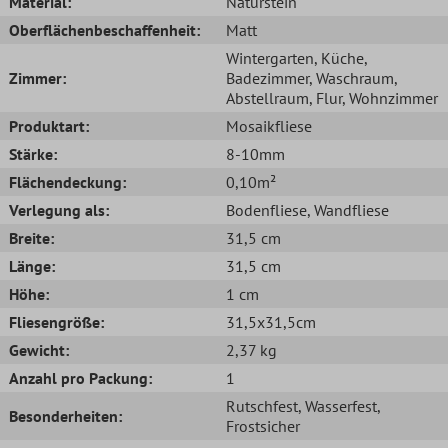
Material:
Naturstein
Oberflächenbeschaffenheit:
Matt
Wintergarten
, Küche
,
Zimmer:
Badezimmer
, Waschraum
,
Abstellraum
, Flur
, Wohnzimmer
Produktart:
Mosaikfliese
Stärke:
8-10mm
Flächendeckung:
0,10m²
Verlegung als:
Bodenfliese
, Wandfliese
Breite:
31,5 cm
Länge:
31,5 cm
Höhe:
1 cm
Fliesengröße:
31,5x31,5cm
Gewicht:
2,37 kg
Anzahl pro Packung:
1
Rutschfest
, Wasserfest
,
Besonderheiten:
Frostsicher