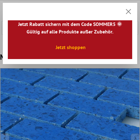
nhalt springen
0
Warenk
Jetzt Rabatt sichern mit dem Code SOMMER5 🌞
Gültig auf alle Produkte außer Zubehör.
Home
Mosaikfliesen
Naturstein Mosaik
Kunstharz Qua
Jetzt shoppen
Mosaikfliesen Kunstharz Quarz Blau