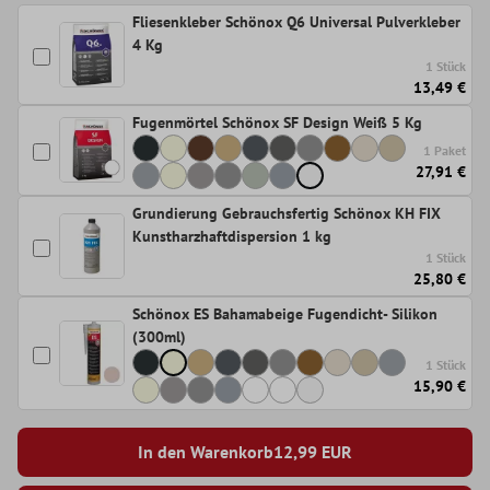
Fliesenkleber Schönox Q6 Universal Pulverkleber
4 Kg
1 Stück
13,49 €
Fugenmörtel Schönox SF Design Weiß 5 Kg
1 Paket
27,91 €
Grundierung Gebrauchsfertig Schönox KH FIX
Kunstharzhaftdispersion 1 kg
1 Stück
25,80 €
Schönox ES Bahamabeige Fugendicht- Silikon
(300ml)
1 Stück
15,90 €
In den Warenkorb
12,99
EUR