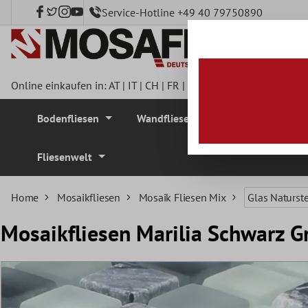
Service-Hotline +49 40 79750890
nhalt springen
Online einkaufen in:
AT
|
IT
|
CH
|
FR
|
DE
|
UK
|
CZ
|
SE
|
DK
|
BE
Bodenfliesen
Wandfliesen
Mosaikfliesen
Fliesenwelt
Home
Mosaikfliesen
Mosaik Fliesen Mix
Glas Naturst
Mosaikfliesen Marilia Schwarz G