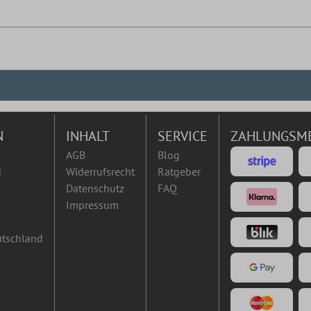
N
INHALT
SERVICE
ZAHLUNGSM
AGB
Blog
d
Widerrufsrecht
Ratgeber
Datenschutz
FAQ
Impressum
utschland