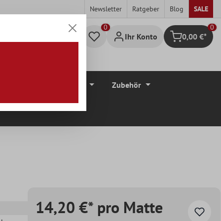
Newsletter
Ratgeber
Blog
SALE
0
Ihr Konto
0,00 €*
Warenkorb
düre
Bodenbeläge
Zubehör
14,20 €* pro Matte