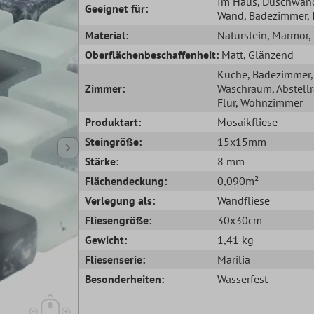
Im Haus
, Duschwan
Geeignet für:
Wand
, Badezimmer
,
Material:
Naturstein
, Marmor
,
Oberflächenbeschaffenheit:
Matt
, Glänzend
Küche
, Badezimmer
,
Zimmer:
Waschraum
, Abstel
Flur
, Wohnzimmer
Produktart:
Mosaikfliese
Steingröße:
15x15mm
Stärke:
8 mm
Flächendeckung:
0,090m²
Verlegung als:
Wandfliese
Fliesengröße:
30x30cm
Gewicht:
1,41 kg
Fliesenserie:
Marilia
Besonderheiten:
Wasserfest