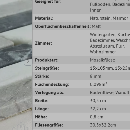
Geeignet für:
Fußboden
, Badezim
Innen
Material:
Naturstein
, Marmor
Oberflächenbeschaffenheit:
Matt
Wintergarten
, Küche
Badezimmer
, Wasch
Zimmer:
Abstellraum
, Flur
,
Wohnzimmer
Produktart:
Mosaikfliese
Steingröße:
15x105mm
, 15x2
Stärke:
8 mm
Flächendeckung:
0,098m²
Verlegung als:
Bodenfliese
, Wandfl
Breite:
30,5 cm
Länge:
32,2 cm
Höhe:
0,8 cm
Fliesengröße:
30,5x32,2cm