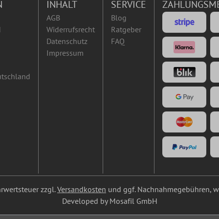
N
INHALT
SERVICE
ZAHLUNGSM
AGB
Blog
d
Widerrufsrecht
Ratgeber
Datenschutz
FAQ
Impressum
utschland
ehrwertsteuer zzgl.
Versandkosten
und ggf. Nachnahmegebühren, we
Developed by Mosafil GmbH