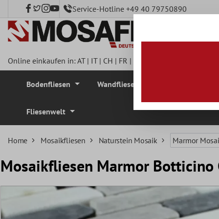
Service-Hotline +49 40 79750890
nhalt springen
Online einkaufen in:
AT
|
IT
|
CH
|
FR
|
DE
|
UK
|
CZ
|
SE
|
DK
|
BE
Bodenfliesen
Wandfliesen
Mosaikfliesen
Fliesenwelt
Home
Mosaikfliesen
Naturstein Mosaik
Marmor Mosa
Mosaikfliesen Marmor Botticino 