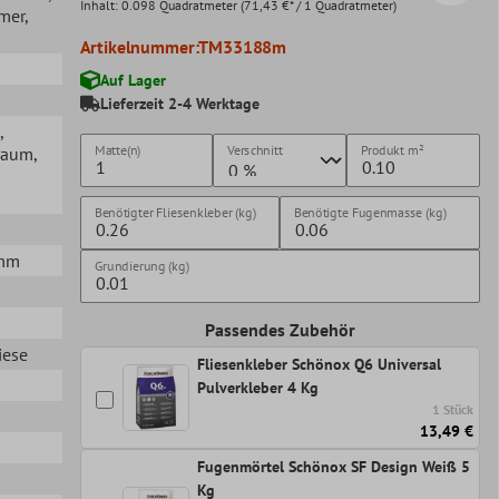
Inhalt:
0.098 Quadratmeter
(71,43 €* / 1 Quadratmeter)
mer
,
Artikelnummer:
TM33188m
Auf Lager
Lieferzeit 2-4 Werktage
,
Matte(n)
Verschnitt
Produkt
m²
raum
,
Benötigter Fliesenkleber (kg)
Benötigte Fugenmasse (kg)
5mm
Grundierung (kg)
Passendes Zubehör
iese
Fliesenkleber Schönox Q6 Universal
Pulverkleber 4 Kg
1 Stück
13,49 €
Fugenmörtel Schönox SF Design Weiß 5
Kg