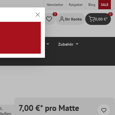
Newsletter
Ratgeber
Blog
SALE
0
Ihr Konto
0,00 €*
Warenkorb
düre
Bodenbeläge
Zubehör
7,00 €* pro Matte
d
,
, Außen
,