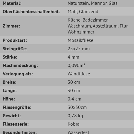
Material:
Naturstein
, Marmor
, Glas
Oberflächenbeschaffenheit:
Matt
, Glänzend
Küche
, Badezimmer
,
Zimmer:
Waschraum
, Abstellraum
, Flur
,
Wohnzimmer
Produktart:
Mosaikfliese
Steingröße:
25x25 mm
Stärke:
4 mm
Flächendeckung:
0,090m²
Verlegung als:
Wandfliese
Breite:
30 cm
Länge:
30 cm
Höhe:
0,4 cm
Fliesengröße:
30x30cm
Gewicht:
0,78 kg
Fliesenserie:
Kobra
Besonderheiten:
Wasserfest