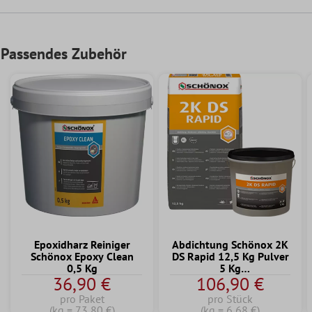
Passendes Zubehör
Epoxidharz Reiniger
Abdichtung Schönox 2K
Schönox Epoxy Clean
DS Rapid 12,5 Kg Pulver
0,5 Kg
5 Kg
36,90 €
106,90 €
Dispersionskomponente
pro Paket
pro Stück
(kg = 73,80 €)
(kg = 6,68 €)