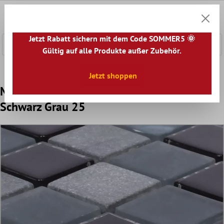
nhalt springen
0
Warenk
Jetzt Rabatt sichern mit dem Code SOMMER5 🌞
Gültig auf alle Produkte außer Zubehör.
Home
Mosaikfliesen
Mosaik Fliesen Mix
Glas Naturste
Jetzt shoppen
Mosaikfliesen Marmor Glas Mix Kobra
Schwarz Grau 25