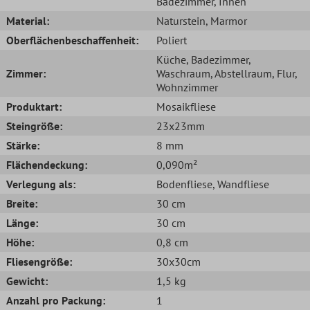
Badezimmer
, Innen
Material:
Naturstein
, Marmor
Oberflächenbeschaffenheit:
Poliert
Küche
, Badezimmer
,
Zimmer:
Waschraum
, Abstellraum
, Flur
,
Wohnzimmer
Produktart:
Mosaikfliese
Steingröße:
23x23mm
Stärke:
8 mm
Flächendeckung:
0,090m²
Verlegung als:
Bodenfliese
, Wandfliese
Breite:
30 cm
Länge:
30 cm
Höhe:
0,8 cm
Fliesengröße:
30x30cm
Gewicht:
1,5 kg
Anzahl pro Packung:
1