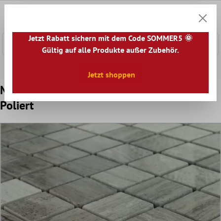
nhalt springen
0
Warenk
Jetzt Rabatt sichern mit dem Code SOMMER5 🌞
Gültig auf alle Produkte außer Zubehör.
Home
Mosaikfliesen
Naturstein Mosaik
Marmor Mosai
Jetzt shoppen
Mosaikfliesen Marmor Schlamm Grau
Poliert