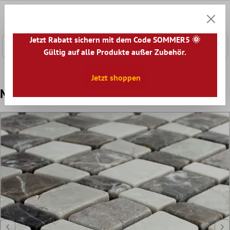
nhalt springen
0
Warenk
Jetzt Rabatt sichern mit dem Code SOMMER5 🌞
Gültig auf alle Produkte außer Zubehör.
Home
Mosaikfliesen
Naturstein Mosaik
Marmor Mosai
Jetzt shoppen
Mosaikfliesen Marmor Welle Castano Beige