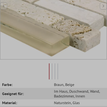
Farbe:
Braun
, Beige
Im Haus
, Duschwand
, Wand
,
Geeignet für:
Badezimmer
, Innen
Material:
Naturstein
, Glas