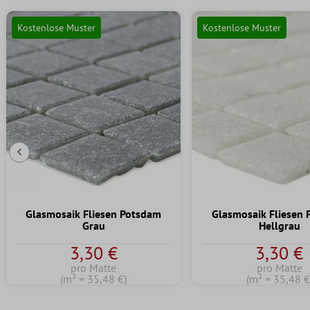
Kostenlose Muster
Kostenlose Muster
Vorherige Folie
Glasmosaik Fliesen Potsdam
Glasmosaik Fliesen
Grau
Hellgrau
3,30 €
3,30 €
pro Matte
pro Matte
(m² = 35,48 €)
(m² = 35,48 €