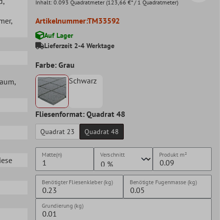
d
,
Inhalt:
0.093 Quadratmeter
(123,66 €* / 1 Quadratmeter)
mer
,
Artikelnummer:
TM33592
Auf Lager
Lieferzeit 2-4 Werktage
Farbe: Grau
Schwarz
lraum
,
Fliesenformat: Quadrat 48
Quadrat 23
Quadrat 48
Matte(n)
Verschnitt
Produkt
m²
iese
Benötigter Fliesenkleber (kg)
Benötigte Fugenmasse (kg)
Grundierung (kg)