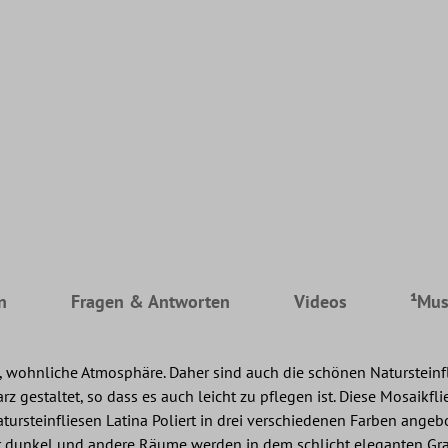
n
Fragen & Antworten
Videos
¹Mus
 wohnliche Atmosphäre. Daher sind auch die schönen Natursteinfli
rz gestaltet, so dass es auch leicht zu pflegen ist. Diese Mosaik
Natursteinfliesen Latina Poliert in drei verschiedenen Farben ang
r dunkel und andere Räume werden in dem schlicht eleganten Gra