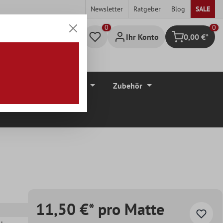
Newsletter
Ratgeber
Blog
SALE
0
Ihr Konto
0,00 €*
Warenkorb
düre
Bodenbeläge
Zubehör
11,50 €* pro Matte