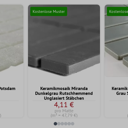
Kostenlose Muster
Kostenlos
 Potsdam
Keramikmosaik Miranda
Keramik
Dunkelgrau Rutschhemmend
Grau 
Unglasiert Stäbchen
4,11 €
pro Matte
)
(m² = 47,79 €)