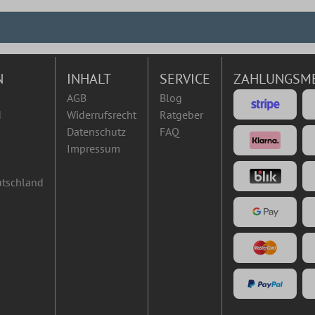
N
INHALT
SERVICE
ZAHLUNGSM
AGB
Blog
d
Widerrufsrecht
Ratgeber
Datenschutz
FAQ
Impressum
utschland