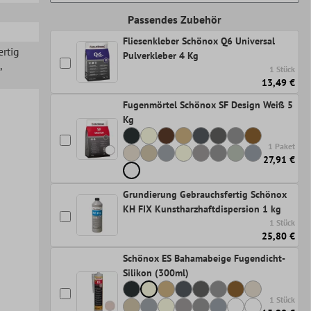
Passendes Zubehör
Fliesenkleber Schönox Q6 Universal
ertig
Pulverkleber 4 Kg
,
1 Stück
13,49 €
Fugenmörtel Schönox SF Design Weiß 5
Kg
1 Paket
27,91 €
Grundierung Gebrauchsfertig Schönox
KH FIX Kunstharzhaftdispersion 1 kg
1 Stück
25,80 €
Schönox ES Bahamabeige Fugendicht-
Silikon (300ml)
1 Stück