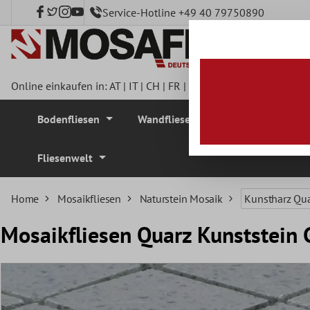
Service-Hotline +49 40 79750890
nhalt springen
Online einkaufen in:
AT
|
IT
|
CH
|
FR
|
DE
|
UK
|
CZ
|
SE
|
DK
|
BE
Bodenfliesen
Wandfliesen
Mosaikfliesen
Fliesenwelt
Home
Mosaikfliesen
Naturstein Mosaik
Kunstharz Qu
Mosaikfliesen Quarz Kunststein 