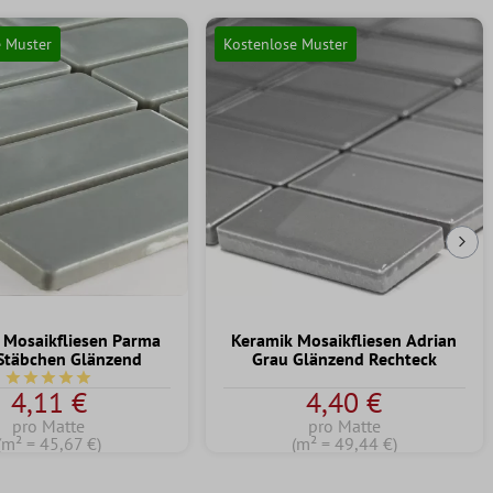
e Muster
Kostenlose Muster
Näc
 Mosaikfliesen Parma
Keramik Mosaikfliesen Adrian
Stäbchen Glänzend
Grau Glänzend Rechteck
Durchschnittliche Bewertung von 5 von 5 Sternen
4,11 €
4,40 €
pro Matte
pro Matte
(m² = 45,67 €)
(m² = 49,44 €)