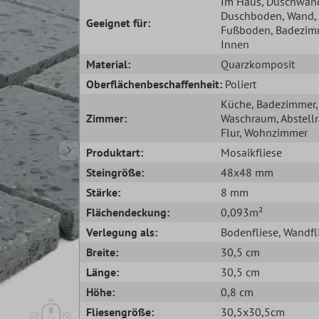
Im Haus
, Duschwan
Duschboden
, Wand
,
Geeignet für:
Fußboden
, Badezim
Innen
Material:
Quarzkomposit
Oberflächenbeschaffenheit:
Poliert
Küche
, Badezimmer
,
Zimmer:
Waschraum
, Abstel
Flur
, Wohnzimmer
Produktart:
Mosaikfliese
Steingröße:
48x48 mm
Stärke:
8 mm
Flächendeckung:
0,093m²
Verlegung als:
Bodenfliese
, Wandfl
Breite:
30,5 cm
Länge:
30,5 cm
Höhe:
0,8 cm
Fliesengröße:
30,5x30,5cm