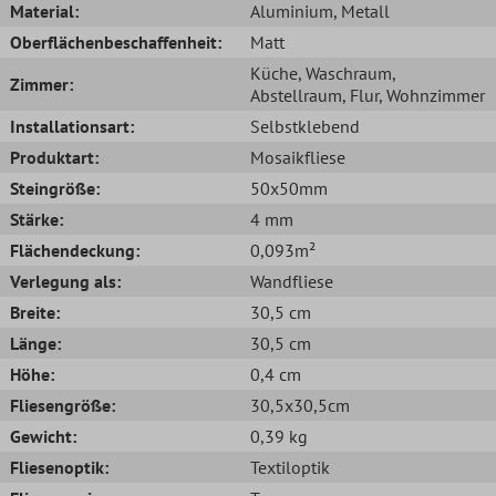
Material:
Aluminium
, Metall
Oberflächenbeschaffenheit:
Matt
Küche
, Waschraum
,
Zimmer:
Abstellraum
, Flur
, Wohnzimmer
Installationsart:
Selbstklebend
Produktart:
Mosaikfliese
Steingröße:
50x50mm
Stärke:
4 mm
Flächendeckung:
0,093m²
Verlegung als:
Wandfliese
Breite:
30,5 cm
Länge:
30,5 cm
Höhe:
0,4 cm
Fliesengröße:
30,5x30,5cm
Gewicht:
0,39 kg
Fliesenoptik:
Textiloptik