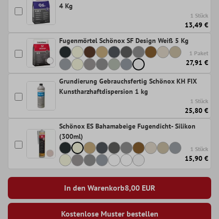
4 Kg
1 Stück
13,49 €
Fugenmörtel Schönox SF Design Weiß 5 Kg
1 Paket
27,91 €
Grundierung Gebrauchsfertig Schönox KH FIX
Kunstharzhaftdispersion 1 kg
1 Stück
25,80 €
Schönox ES Bahamabeige Fugendicht- Silikon
(300ml)
1 Stück
15,90 €
In den Warenkorb
8,00
EUR
Kostenlose Muster bestellen