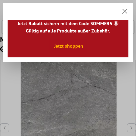
nhalt springen
0
Warenk
Jetzt Rabatt sichern mit dem Code SOMMER5 🌞
Gültig auf alle Produkte außer Zubehör.
Muster Bodenfliese Noiron Matt Poliert
Jetzt shoppen
Grau 60x120cm